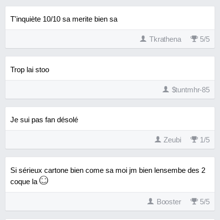
T'inquiète 10/10 sa merite bien sa
Tkrathena
5
/
5
Trop lai stoo
$tuntmhr-85
Je sui pas fan désolé
Zeubi
1
/
5
Si sérieux cartone bien come sa moi jm bien lensembe des 2
coque la
Booster
5
/
5