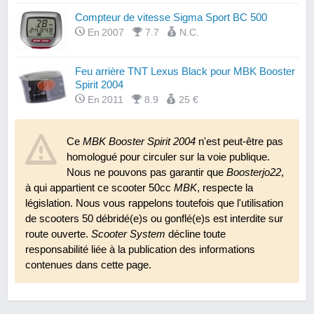
Compteur de vitesse Sigma Sport BC 500
En 2007
7.7
N.C.
Feu arrière TNT Lexus Black pour MBK Booster
Spirit 2004
En 2011
8.9
25 €
Guidon Hebo cross
Ce
MBK Booster Spirit 2004
n'est peut-être pas
En 2009
8.7
29 €
homologué pour circuler sur la voie publique.
Nous ne pouvons pas garantir que
Boosterjo22
,
Mousse de guidon Hebo
à qui appartient ce scooter 50cc
MBK
, respecte la
En 2009
7.8
12 €
législation. Nous vous rappelons toutefois que l'utilisation
de scooters 50 débridé(e)s ou gonflé(e)s est interdite sur
route ouverte.
Scooter System
décline toute
Pneus Michelin Pilot Sport SC
responsabilité liée à la publication des informations
En 2010
9.4
85 €
contenues dans cette page.
Rehausse de suspension TNT 50 mm
En 2007
7.4
N.C.