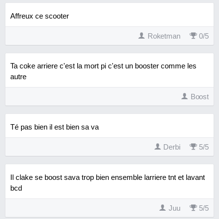
Affreux ce scooter
Roketman
0
/
5
Ta coke arriere c'est la mort pi c'est un booster comme les
autre
Boost
Té pas bien il est bien sa va
Derbi
5
/
5
Il clake se boost sava trop bien ensemble larriere tnt et lavant
bcd
Juu
5
/
5