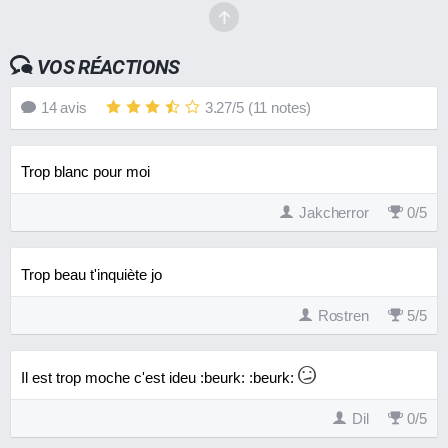
VOS RÉACTIONS
14
avis
3.27
/
5
(
11
notes)
Trop blanc pour moi
Jakcherror
0
/
5
Trop beau t'inquiète jo
Rostren
5
/
5
Il est trop moche c'est ideu :beurk: :beurk:
Dil
0
/
5