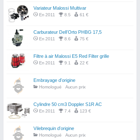
Variateur Malossi Multivar
En 2011
8.5
61 €
Carburateur Dell'Orto PHBG 17,5
En 2011
8.6
75 €
Filtre à air Malossi E5 Red Filter grille
En 2011
9.1
22 €
Embrayage d'origine
Homologué
Aucun prix
Cylindre 50 cm3 Doppler S1R AC
En 2011
7.4
123 €
Vilebrequin d'origine
Homologué
Aucun prix