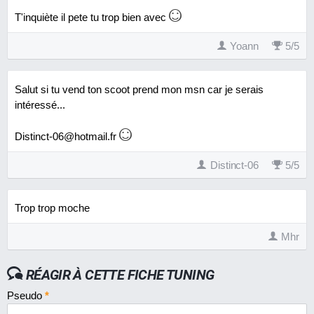
T'inquiète il pete tu trop bien avec
Yoann
5
/
5
Salut si tu vend ton scoot prend mon msn car je serais
intéressé...
Distinct-06@hotmail.fr
Distinct-06
5
/
5
Trop trop moche
Mhr
RÉAGIR À CETTE FICHE TUNING
Pseudo
*