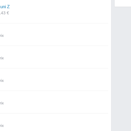
uni Z
143 €
rix
rix
rix
rix
rix