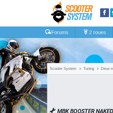
Forums
2 roues
Scooter System
Tuning
Deux-r
MBK BOOSTER NAKED