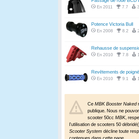
Passage de roue BCD D
En 2011
7.7
Potence Victoria Bull
En 2008
8.2
Rehausse de suspension 
En 2010
7.8
Revêtements de poigné
En 2010
9.1
Ce
MBK Booster Naked
n
publique. Nous ne pouvo
scooter 50cc
MBK
, resp
l'utilisation de scooters 50 débridé
Scooter System
décline toute respo
contenues dans cette page.