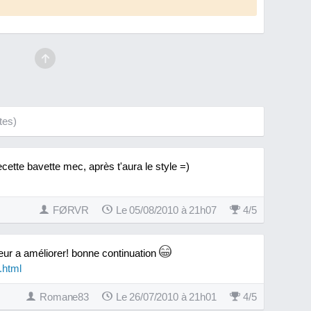
tes)
ecette bavette mec, après t'aura le style =)
FØRVR
Le 05/08/2010 à 21h07
4
/
5
eur a améliorer! bonne continuation
.html
Romane83
Le 26/07/2010 à 21h01
4
/
5