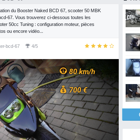
entation du Booster Naked BCD 67, scooter 50 MBK
bcd-67. Vous trouverez ci-dessous toutes les
oter 50cc Tuning : configuration moteur, pièces
tos ou encore vidéo...
er-bcd-67
4/5
80 km/h
700 €