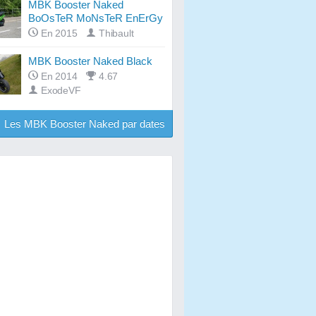
MBK Booster Naked
BoOsTeR MoNsTeR EnErGy
En 2015
Thibault
MBK Booster Naked Black
En 2014
4.67
ExodeVF
Les MBK Booster Naked par dates