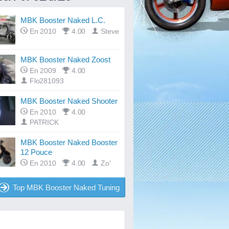
MBK Booster Naked L.C.
En 2010
4.00
Steve
MBK Booster Naked Zoost
En 2009
4.00
Flo281093
MBK Booster Naked Shooter
En 2010
4.00
PATRICK
MBK Booster Naked Booster
12 Pouce
En 2010
4.00
Zo'
Top MBK Booster Naked Tuning