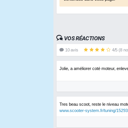
VOS RÉACTIONS
10
avis
4
/
5
(
8
no
Jolie, a améliorer coté moteur, enlev
Tres beau scoot, reste le niveau mot
www.scooter-system.fr/tuning/15293