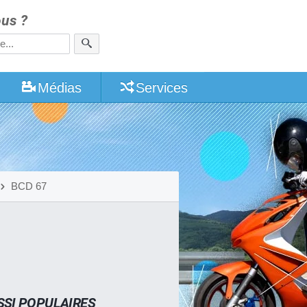
us ?
Médias
Services
BCD 67
SSI POPULAIRES