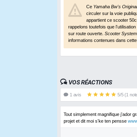
Ce
Yamaha Bw's Origina
circuler sur la voie publ
appartient ce scooter 50
rappelons toutefois que l'utilisatio
sur route ouverte.
Scooter System
informations contenues dans cette
VOS RÉACTIONS
1
avis
5
/
5
(
1
not
Tout simplement magnifique j'ador gr
projet et dit moi s'ke ten pensse
www.