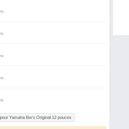
rix
rix
rix
rix
rix
 pour Yamaha Bw's Original 12 pouces