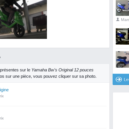
Mar
R
présentes sur le
Yamaha Bw's Original 12 pouces
nfos sur une pièce, vous pouvez cliquer sur sa photo.
Les
igine
rix
rix