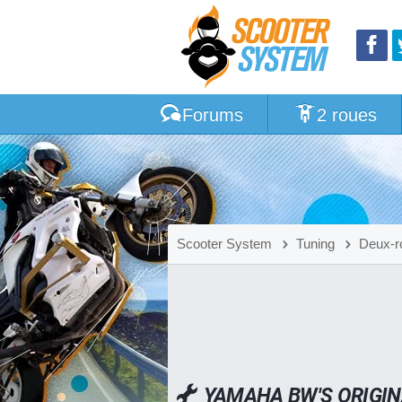
Forums
2 roues
Scooter System
Tuning
Deux-r
YAMAHA BW'S ORIGI