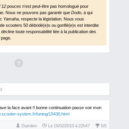
l 12 pouces
n'est peut-être pas homologué pour
ique. Nous ne pouvons pas garantir que
Dodo
, à qui
cc
Yamaha
, respecte la législation. Nous vous
n de scooters 50 débridé(e)s ou gonflé(e)s est interdite
décline toute responsabilité liée à la publication des
 page.
e)
ave la face avant !! bonne continuation passe voir mon
scooter-system.fr/tuning/15430.html
Damiien
Le 15/02/2010 à 22h47
5
/
5