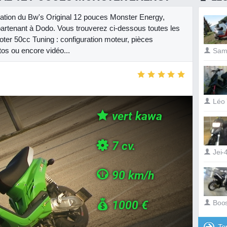
ntation du Bw's Original 12 pouces Monster Energy,
rtenant à Dodo. Vous trouverez ci-dessous toutes les
oter 50cc Tuning : configuration moteur, pièces
tos ou encore vidéo...
Sam
Léo
vert kawa
7 cv.
Jei-
90 km/h
1000 €
Boos
Top