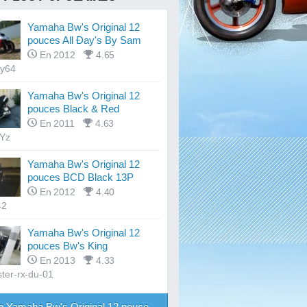
Yamaha Bw's Original 12
pouces All Ðay's By Sam
En 2012
4.65
y64
Yamaha Bw's Original 12
pouces Black & Red
En 2011
4.63
 Yz
Yamaha Bw's Original 12
pouces BCD Black 13P
En 2012
4.40
42
Yamaha Bw's Original 12
pouces Bw's King
En 2013
4.33
ter-rx-du-01
 Yamaha Bw's Original 12 pouces Tuning