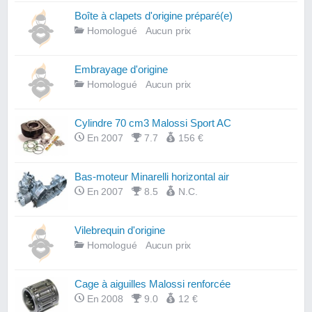
Boîte à clapets d'origine préparé(e)
Homologué
Aucun prix
Embrayage d'origine
Homologué
Aucun prix
Cylindre 70 cm3 Malossi Sport AC
En 2007
7.7
156 €
Bas-moteur Minarelli horizontal air
En 2007
8.5
N.C.
Vilebrequin d'origine
Homologué
Aucun prix
Cage à aiguilles Malossi renforcée
En 2008
9.0
12 €