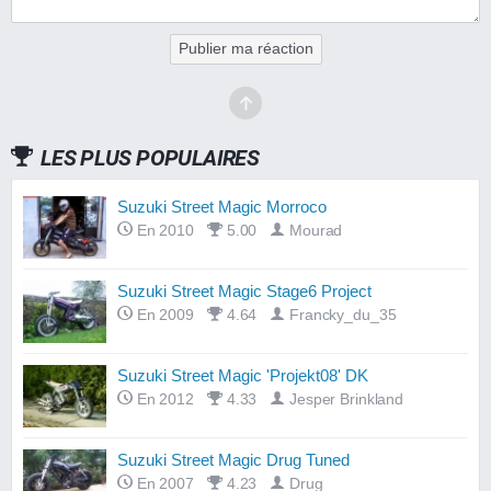
Publier ma réaction
LES PLUS POPULAIRES
Suzuki Street Magic Morroco
En 2010
5.00
Mourad
Suzuki Street Magic Stage6 Project
En 2009
4.64
Francky_du_35
Suzuki Street Magic 'Projekt08' DK
En 2012
4.33
Jesper Brinkland
Suzuki Street Magic Drug Tuned
En 2007
4.23
Drug