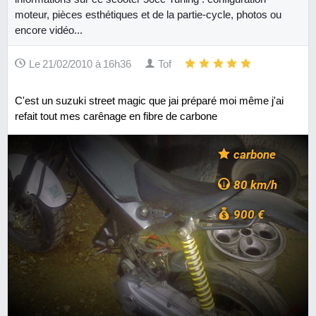
moteur, pièces esthétiques et de la partie-cycle, photos ou
encore vidéo...
Le 21/02/2010 à 16h36
Tof
C'est un suzuki street magic que jai préparé moi même j'ai
refait tout mes carênage en fibre de carbone
carbone
80 km/h
900 €