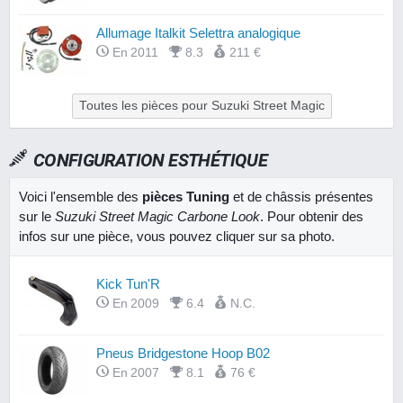
Allumage Italkit Selettra analogique
En 2011
8.3
211 €
Toutes les pièces pour Suzuki Street Magic
CONFIGURATION ESTHÉTIQUE
Voici l'ensemble des
pièces Tuning
et de châssis présentes
sur le
Suzuki Street Magic Carbone Look
. Pour obtenir des
infos sur une pièce, vous pouvez cliquer sur sa photo.
Kick Tun'R
En 2009
6.4
N.C.
Pneus Bridgestone Hoop B02
En 2007
8.1
76 €