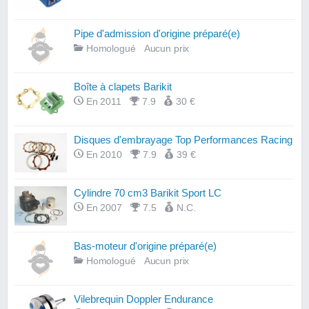
Pipe d'admission d'origine préparé(e)
Homologué
Aucun prix
Boîte à clapets Barikit
En 2011
7.9
30 €
Disques d'embrayage Top Performances Racing
En 2010
7.9
39 €
Cylindre 70 cm3 Barikit Sport LC
En 2007
7.5
N.C.
Bas-moteur d'origine préparé(e)
Homologué
Aucun prix
Vilebrequin Doppler Endurance