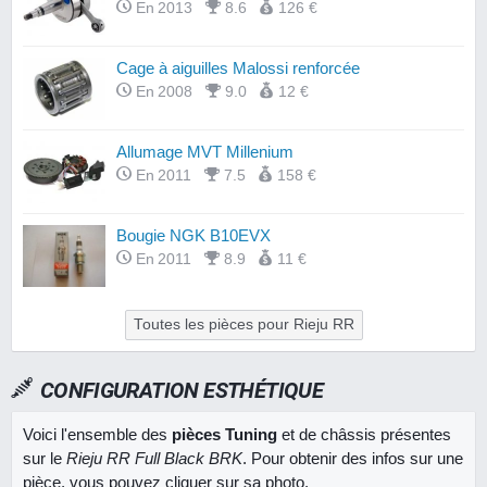
En 2013
8.6
126 €
Cage à aiguilles Malossi renforcée
En 2008
9.0
12 €
Allumage MVT Millenium
En 2011
7.5
158 €
Bougie NGK B10EVX
En 2011
8.9
11 €
Toutes les pièces pour Rieju RR
CONFIGURATION ESTHÉTIQUE
Voici l'ensemble des
pièces Tuning
et de châssis présentes
sur le
Rieju RR Full Black BRK
. Pour obtenir des infos sur une
pièce, vous pouvez cliquer sur sa photo.