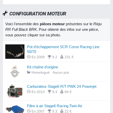
CONFIGURATION MOTEUR
Voici l'ensemble des
pièces moteur
présentes sur le
Rieju
RR Full Black BRK
. Pour obtenir des infos sur une pièce,
vous pouvez cliquer sur sa photo.
Pot d'échappement SCR Corse Racing Line
50/70
En 2009
9.2
231 €
Kit chaîne d'origine
Homologué
Aucun prix
Carburateur Stage6 R/T PWK 24 Powerjet
En 2010
9.4
84 €
Filtre à air Stage6 Racing Twin Air
En 2007
9.3
22 €