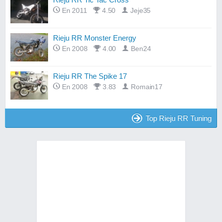
En 2011
4.50
Jeje35
Rieju RR Monster Energy
En 2008
4.00
Ben24
Rieju RR The Spike 17
En 2008
3.83
Romain17
Top Rieju RR Tuning