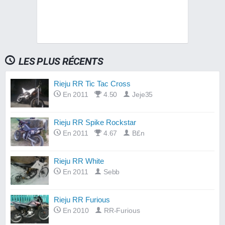
LES PLUS RÉCENTS
Rieju RR Tic Tac Cross
En 2011
4.50
Jeje35
Rieju RR Spike Rockstar
En 2011
4.67
B£n
Rieju RR White
En 2011
Sebb
Rieju RR Furious
En 2010
RR-Furious