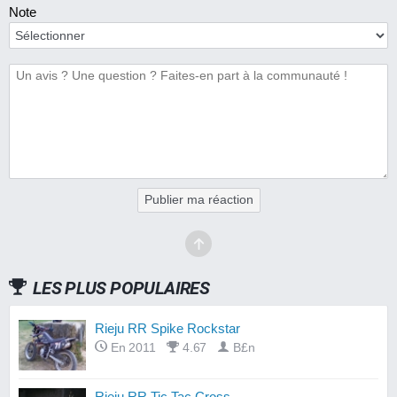
Note
Publier ma réaction
LES PLUS POPULAIRES
Rieju RR Spike Rockstar
En 2011
4.67
B£n
Rieju RR Tic Tac Cross