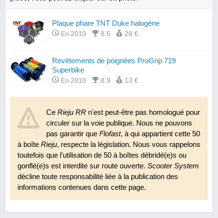
Plaque phare TNT Duke halogène
En 2010
8.5
28 €
Revêtements de poignées ProGrip 719
Superbike
En 2010
8.9
13 €
Ce
Rieju RR
n'est peut-être pas homologué pour
circuler sur la voie publique. Nous ne pouvons
pas garantir que
Flofast
, à qui appartient cette 50
à boîte
Rieju
, respecte la législation. Nous vous rappelons
toutefois que l'utilisation de 50 à boîtes débridé(e)s ou
gonflé(e)s est interdite sur route ouverte.
Scooter System
décline toute responsabilité liée à la publication des
informations contenues dans cette page.