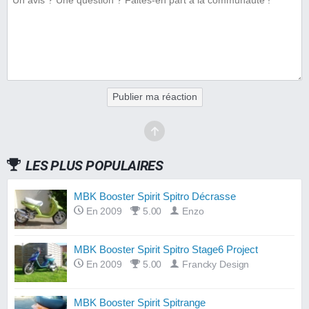
En 2007
5.1
N.C.
Volute de turbine TNT
En 2010
7.6
9 €
Publier ma réaction
LES PLUS POPULAIRES
MBK Booster Spirit Spitro Décrasse
En 2009
5.00
Enzo
MBK Booster Spirit Spitro Stage6 Project
En 2009
5.00
Francky Design
MBK Booster Spirit Spitrange