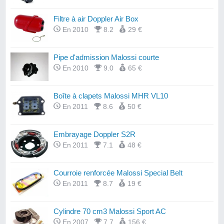
Filtre à air Doppler Air Box
En 2010
8.2
29 €
Pipe d'admission Malossi courte
En 2010
9.0
65 €
Boîte à clapets Malossi MHR VL10
En 2011
8.6
50 €
Embrayage Doppler S2R
En 2011
7.1
48 €
Courroie renforcée Malossi Special Belt
En 2011
8.7
19 €
Cylindre 70 cm3 Malossi Sport AC
En 2007
7.7
156 €