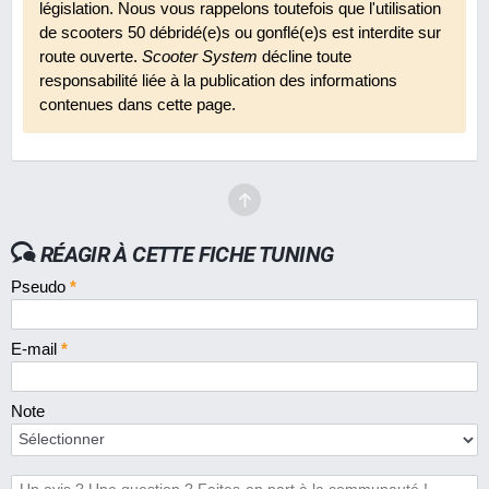
législation. Nous vous rappelons toutefois que l'utilisation
En 2011
8.7
38 €
de scooters 50 débridé(e)s ou gonflé(e)s est interdite sur
route ouverte.
Scooter System
décline toute
Guidon TNT cross Bow
responsabilité liée à la publication des informations
En 2011
8.4
27 €
contenues dans cette page.
Kick TNT Fish
En 2007
6.2
22 €
Optique halogène TNT Classique pour MBK
Booster Spirit 2004
RÉAGIR À CETTE FICHE TUNING
En 2011
4.8
16 €
Pseudo
*
Potence TNT Downhill
En 2008
8.3
22 €
E-mail
*
Rehausse de suspension TNT 50 mm
Note
En 2007
7.4
N.C.
Revêtements de poignées TNT Blue Style