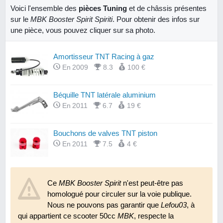
Voici l'ensemble des
pièces Tuning
et de châssis présentes
sur le
MBK Booster Spirit Spiriti
. Pour obtenir des infos sur
une pièce, vous pouvez cliquer sur sa photo.
Amortisseur TNT Racing à gaz
En 2009
8.3
100 €
Béquille TNT latérale aluminium
En 2011
6.7
19 €
Bouchons de valves TNT piston
En 2011
7.5
4 €
Coques arrières TNT New Design pour MBK
Booster Spirit
Ce
MBK Booster Spirit
n'est peut-être pas
En 2011
7.2
66 €
homologué pour circuler sur la voie publique.
Nous ne pouvons pas garantir que
Lefou03
, à
Feu arrière TNT Lexus à leds pour MBK Booster
qui appartient ce scooter 50cc
MBK
, respecte la
Spirit