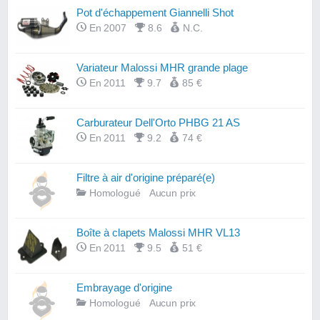
Pot d'échappement Giannelli Shot
En 2007
8.6
N.C.
Variateur Malossi MHR grande plage
En 2011
9.7
85 €
Carburateur Dell'Orto PHBG 21 AS
En 2011
9.2
74 €
Filtre à air d'origine préparé(e)
Homologué
Aucun prix
Boîte à clapets Malossi MHR VL13
En 2011
9.5
51 €
Embrayage d'origine
Homologué
Aucun prix