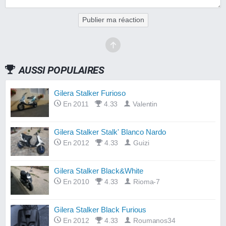
Publier ma réaction
AUSSI POPULAIRES
Gilera Stalker Furioso
En 2011
4.33
Valentin
Gilera Stalker Stalk' Blanco Nardo
En 2012
4.33
Guizi
Gilera Stalker Black&White
En 2010
4.33
Rioma-7
Gilera Stalker Black Furious
En 2012
4.33
Roumanos34