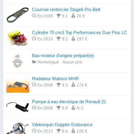
Courroie renforcée Stage6 Pro Belt
En 2008
9.1
26 €
Cylindre 70 cm3 Top Performances Due Plus LC
En 2010
9.2
197 €
Bas-moteur d'origine préparé(e)
Homologué
Aucun prix
Radiateur Malossi MHR
En 2008
9.3
174 €
Pompe à eau électrique de Renault 21
En 2008
8.8
N.C.
Vilebrequin Doppler Endurance
En 2013
8.6
126 €