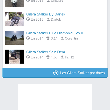
En 2015
Unkut974
Gilera Stalker By Dartek
En 2015
Dartek
Gilera Stalker Blue Diamon'd Evo II
En 2014
3.14
Corentin
Gilera Stalker Sain Dem
En 2014
4.50
Ilan12
Les Gilera Stalker par dates