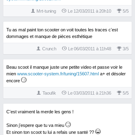
Mrt-tuning
Le 12/03/2011 à 20h10
5
/
5
Tu as mal paint ton scooter on voit toutes les traces c'est
dommages et manque de pièces esthétique
Crunch
Le 06/03/2011 à 11h48
3
/
5
Beau scoot il manque juste une petite video et passe voir le
mien
www.scooter-system.fr/tuning/15607.html
a+ et désoler
encore
Taoufik
Le 03/03/2011 à 21h36
5
/
5
C'est vraiment la merde les gens !
Sinon j'espere que tu va mieu
Et sinon ton scoot tu lui a refais une santé ??