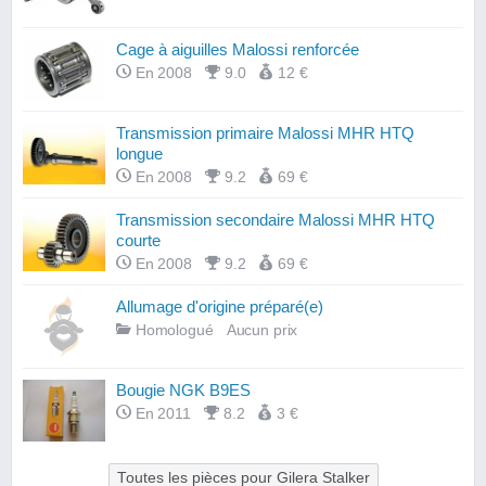
Cage à aiguilles Malossi renforcée
En 2008
9.0
12 €
Transmission primaire Malossi MHR HTQ
longue
En 2008
9.2
69 €
Transmission secondaire Malossi MHR HTQ
courte
En 2008
9.2
69 €
Allumage d'origine préparé(e)
Homologué
Aucun prix
Bougie NGK B9ES
En 2011
8.2
3 €
Toutes les pièces pour Gilera Stalker