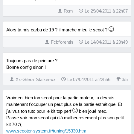
Rom
Le 29/04/2011 à 22h07
Alors ta mis carbu de 19 ? il marche mieu le scoot ?
Fcbflorentin
Le 14/04/2011 à 23h49
Toujours pas de peinture ?
Bonne config sinon !
Xx-Gilera_Stalker-xx
Le 07/04/2011 à 22h56
3
/
5
Vraiment bien ton scoot pour la partie moteur, tu devrais
maintenant t'occuper un peut plus de la partie esthétique. Et
j'ai vus ton tuto pour le kit top perf
bien joué mec.
Passe voir mon scoot qui n'à malheuresement plus son petit
kit 70 :'(
www.scooter-system.fr/tuning/15330.html