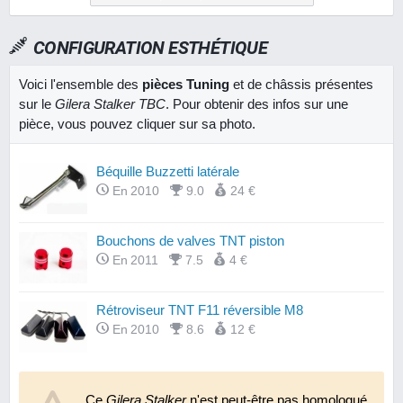
CONFIGURATION ESTHÉTIQUE
Voici l'ensemble des
pièces Tuning
et de châssis présentes
sur le
Gilera Stalker TBC
. Pour obtenir des infos sur une
pièce, vous pouvez cliquer sur sa photo.
Béquille Buzzetti latérale
En 2010
9.0
24 €
Bouchons de valves TNT piston
En 2011
7.5
4 €
Rétroviseur TNT F11 réversible M8
En 2010
8.6
12 €
Ce
Gilera Stalker
n'est peut-être pas homologué