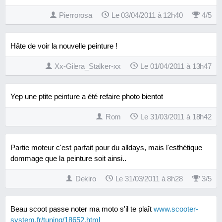
Pierrorosa
Le 03/04/2011 à 12h40
4
/
5
Hâte de voir la nouvelle peinture !
Xx-Gilera_Stalker-xx
Le 01/04/2011 à 13h47
Yep une ptite peinture a été refaire photo bientot
Rom
Le 31/03/2011 à 18h42
Partie moteur c'est parfait pour du alldays, mais l'esthétique
dommage que la peinture soit ainsi..
Dekiro
Le 31/03/2011 à 8h28
3
/
5
Beau scoot passe noter ma moto s'il te plaît
www.scooter-
system.fr/tuning/18652.html