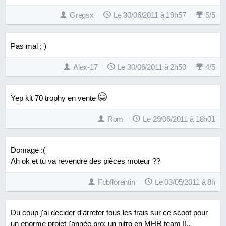
Gregsx
Le 30/06/2011 à 19h57
5
/
5
Pas mal ; )
Alex-17
Le 30/06/2011 à 2h50
4
/
5
Yep kit 70 trophy en vente
Rom
Le 29/06/2011 à 18h01
Domage :(
Ah ok et tu va revendre des pièces moteur ??
Fcbflorentin
Le 03/05/2011 à 8h
Du coup j'ai decider d'arreter tous les frais sur ce scoot pour
un enorme projet l'année pro: un nitro en MHR team II..