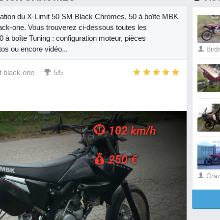
entation du X-Limit 50 SM Black Chromes, 50 à boîte MBK
lack-one. Vous trouverez ci-dessous toutes les
0 à boîte Tuning : configuration moteur, pièces
tos ou encore vidéo...
Bir
it-black-one
5/5
102 km/h
250 €
Craz