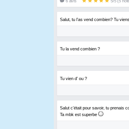
6
avis
5
/
5
(
5
not
Salut, tu l'as vend combien? Tu viens
Tu la vend combien ?
Tu vien d' ou ?
Salut c'était pour savoir, tu prenais 
Ta mbk est superbe