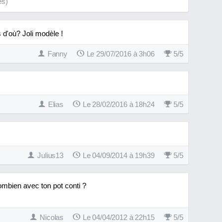
es)
 d'où? Joli modèle !
Fanny
Le 29/07/2016 à 3h06
5
/
5
Elias
Le 28/02/2016 à 18h24
5
/
5
Julius13
Le 04/09/2014 à 19h39
5
/
5
combien avec ton pot conti ?
Nicolas
Le 04/04/2012 à 22h15
5
/
5