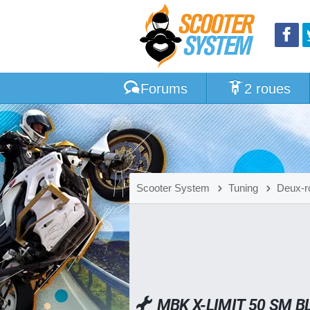
Forums
2 roues
Scooter System
Tuning
Deux-r
MBK X-LIMIT 50 SM 