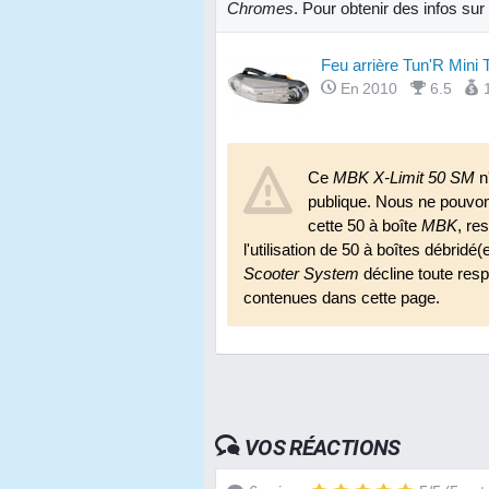
Chromes
. Pour obtenir des infos su
Feu arrière Tun'R Mini 
En 2010
6.5
Ce
MBK X-Limit 50 SM
n
publique. Nous ne pouvo
cette 50 à boîte
MBK
, re
l'utilisation de 50 à boîtes débridé(
Scooter System
décline toute respo
contenues dans cette page.
VOS RÉACTIONS