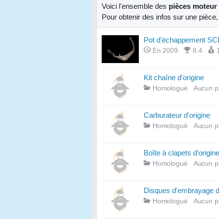
Voici l'ensemble des
pièces moteur
Pour obtenir des infos sur une pièce
Pot d'échappement S
En 2009
8.4
Kit chaîne d'origine
Homologué
Aucun p
Carburateur d'origine
Homologué
Aucun p
Boîte à clapets d'origin
Homologué
Aucun p
Disques d'embrayage d'
Homologué
Aucun p