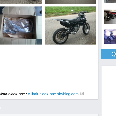
limit-black-one
:
x-limit-black-one.skyblog.com
R