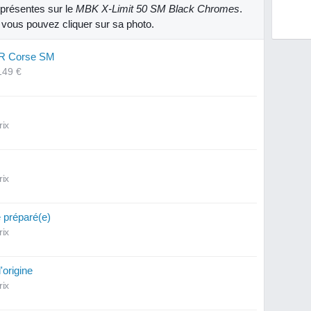
présentes sur le
MBK X-Limit 50 SM Black Chromes
.
, vous pouvez cliquer sur sa photo.
CR Corse SM
149 €
rix
rix
e préparé(e)
rix
origine
rix