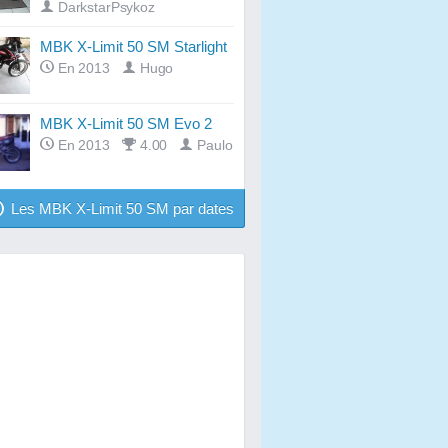
DarkstarPsykoz
MBK X-Limit 50 SM Starlight
En 2013
Hugo
MBK X-Limit 50 SM Evo 2
En 2013
4.00
Paulo
Les MBK X-Limit 50 SM par dates