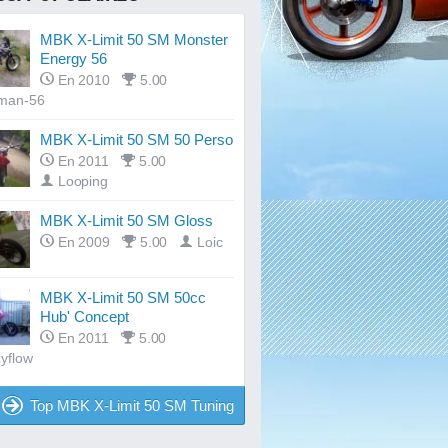
MBK X-Limit 50 SM Monster
Energy 56
En 2010
5.00
dman-56
MBK X-Limit 50 SM 50 Perso
En 2011
5.00
Looping
MBK X-Limit 50 SM Gloss
En 2009
5.00
Loic
MBK X-Limit 50 SM 50cc
Hub' Concept
En 2011
5.00
yflow
Top MBK X-Limit 50 SM Tuning