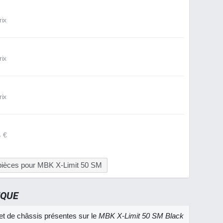
rix
rix
rix
4 €
 pièces pour MBK X-Limit 50 SM
IQUE
et de châssis présentes sur le
MBK X-Limit 50 SM Black