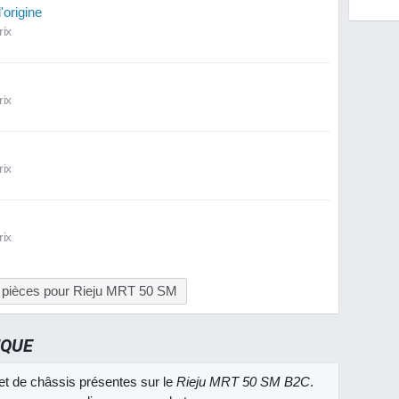
origine
rix
rix
rix
rix
s pièces pour Rieju MRT 50 SM
IQUE
et de châssis présentes sur le
Rieju MRT 50 SM B2C
.