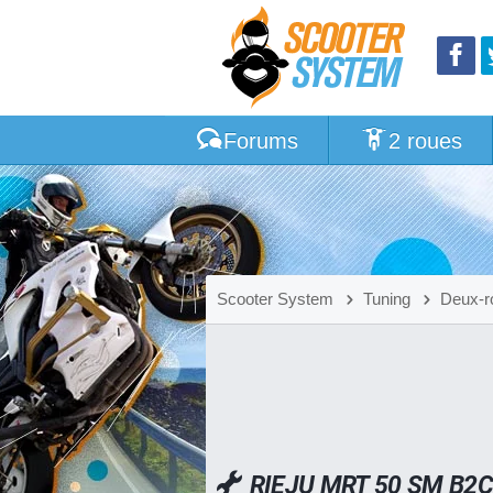
Forums
2 roues
Scooter System
Tuning
Deux-r
RIEJU MRT 50 SM B2C