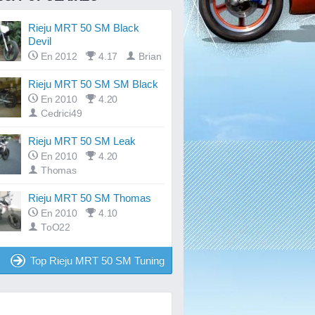
Rieju MRT 50 SM Black
Devil
En 2012
4.17
Brian
Rieju MRT 50 SM SM Black
En 2010
4.20
Cedrici49
Rieju MRT 50 SM Leak
En 2010
4.20
Thomas
Rieju MRT 50 SM Thomas
En 2010
4.10
ToO22
Top Rieju MRT 50 SM Tuning