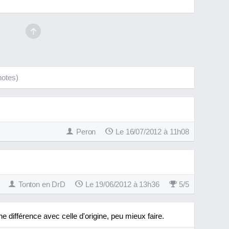
otes)
Peron
Le 16/07/2012 à 11h08
Tonton en DrD
Le 19/06/2012 à 13h36
5
/
5
e différence avec celle d'origine, peu mieux faire.