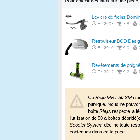
Pour obtenir des infos sur une pièce
Leviers de freins Domi
En 2007
7.8
Rétroviseur BCD Desig
En 2010
9.0
Revêtements de poigné
En 2012
9.2
Ce
Rieju MRT 50 SM
n'e
publique. Nous ne pouvo
boîte
Rieju
, respecte la l
l'utilisation de 50 à boîtes débridé(
Scooter System
décline toute respo
contenues dans cette page.