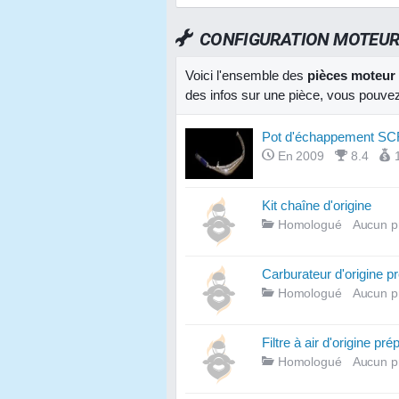
CONFIGURATION MOTEU
Voici l'ensemble des
pièces moteur
des infos sur une pièce, vous pouvez
Pot d'échappement S
En 2009
8.4
Kit chaîne d'origine
Homologué
Aucun p
Carburateur d'origine p
Homologué
Aucun p
Filtre à air d'origine pré
Homologué
Aucun p