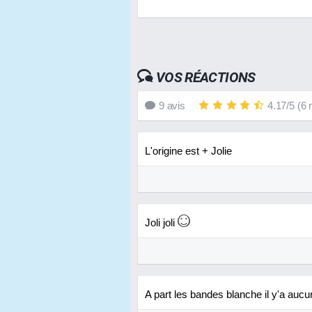
VOS RÉACTIONS
9
avis
4.17
/
5
(
6
n
L'origine est + Jolie
Joli joli
A part les bandes blanche il y'a aucun