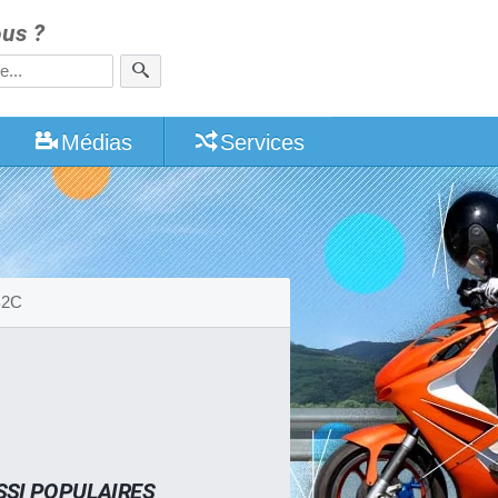
us ?
Médias
Services
B2C
SSI POPULAIRES