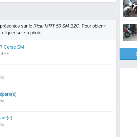
R
présentes sur le
Rieju MRT 50 SM B2C
. Pour obtenir
 cliquer sur sa photo.
CR Corse SM
149 €
rix
réparé(e)
rix
paré(e)
rix