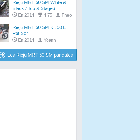
Rieju MRT 50 SM White &
Black / Top & Stage6
En 2014
4.75
Theo
Rieju MRT 50 SM Kit 50 Et
Pot Scr
En 2014
Yoann
Les Rieju MRT 50 SM par dates