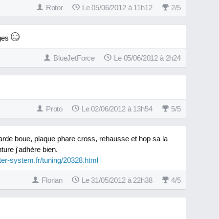
Rotor
Le 05/06/2012 à 11h12
2
/
5
ages
BlueJetForce
Le 05/06/2012 à 2h24
Proto
Le 02/06/2012 à 13h54
5
/
5
de boue, plaque phare cross, rehausse et hop sa la
ture j'adhère bien.
r-system.fr/tuning/20328.html
Florian
Le 31/05/2012 à 22h38
4
/
5