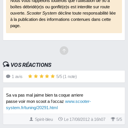
Nous vous rappelons toutefois que l'utilisation de 50 à
boîtes débridé(e)s ou gonflé(e)s est interdite sur route
ouverte.
Scooter System
décline toute responsabilité liée
à la publication des informations contenues dans cette
page.
VOS RÉACTIONS
1
avis
5
/
5
(
1
note)
Sa va pas mal jaime bien ta coque arriere
passe voir mon scoot a l'occaz
www.scooter-
system.fr/tuning/20291.html
Spirit-bleu
Le 17/08/2012 à 16h07
5
/
5