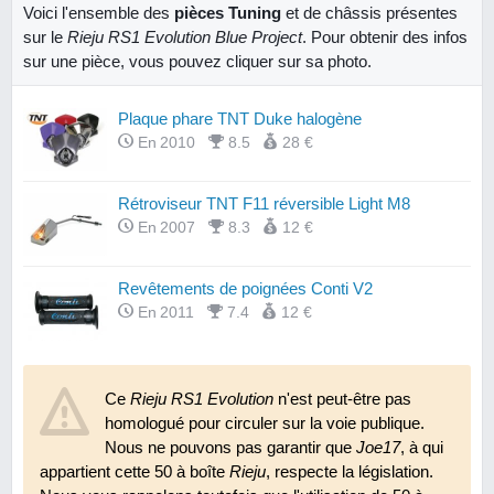
Voici l'ensemble des
pièces Tuning
et de châssis présentes
sur le
Rieju RS1 Evolution Blue Project
. Pour obtenir des infos
sur une pièce, vous pouvez cliquer sur sa photo.
Plaque phare TNT Duke halogène
En 2010
8.5
28 €
Rétroviseur TNT F11 réversible Light M8
En 2007
8.3
12 €
Revêtements de poignées Conti V2
En 2011
7.4
12 €
Ce
Rieju RS1 Evolution
n'est peut-être pas
homologué pour circuler sur la voie publique.
Nous ne pouvons pas garantir que
Joe17
, à qui
appartient cette 50 à boîte
Rieju
, respecte la législation.