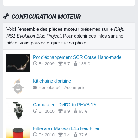
CONFIGURATION MOTEUR
Voici l'ensemble des
pièces moteur
présentes sur le
Rieju
RS1 Evolution Blue Project
. Pour obtenir des infos sur une
pièce, vous pouvez cliquer sur sa photo.
Pot d'échappement SCR Corse Hand-made
En 2009
8.7
188 €
Kit chaîne d'origine
Homologué
Aucun prix
Carburateur Dell'Orto PHVB 19
En 2010
8.9
68 €
Filtre à air Malossi E15 Red Filter
En 2010
9.4
37 €