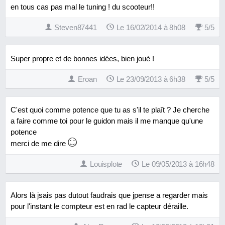
en tous cas pas mal le tuning ! du scooteur!!
Steven87441
Le 16/02/2014 à 8h08
5
/
5
Super propre et de bonnes idées, bien joué !
Eroan
Le 23/09/2013 à 6h38
5
/
5
C'est quoi comme potence que tu as s'il te plaît ? Je cherche
a faire comme toi pour le guidon mais il me manque qu'une
potence
merci de me dire
Louisplote
Le 09/05/2013 à 16h48
Alors là jsais pas dutout faudrais que jpense a regarder mais
pour l'instant le compteur est en rad le capteur déraille.