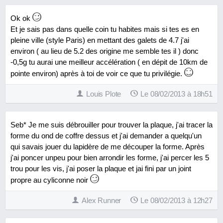
Ok ok
Et je sais pas dans quelle coin tu habites mais si tes es en
pleine ville (style Paris) en mettant des galets de 4.7 j'ai
environ ( au lieu de 5.2 des origine me semble tes il ) donc
-0,5g tu aurai une meilleur accélération ( en dépit de 10km de
pointe environ) après à toi de voir ce que tu privilégie.
Louis Plote
Le 08/02/2013 à 18h51
Seb* Je me suis débrouiller pour trouver la plaque, j'ai tracer la
forme du ond de coffre dessus et j'ai demander a quelqu'un
qui savais jouer du lapidère de me découper la forme. Après
j'ai poncer unpeu pour bien arrondir les forme, j'ai percer les 5
trou pour les vis, j'ai poser la plaque et jai fini par un joint
propre au cyliconne noir
Alex Runner
Le 08/02/2013 à 12h27