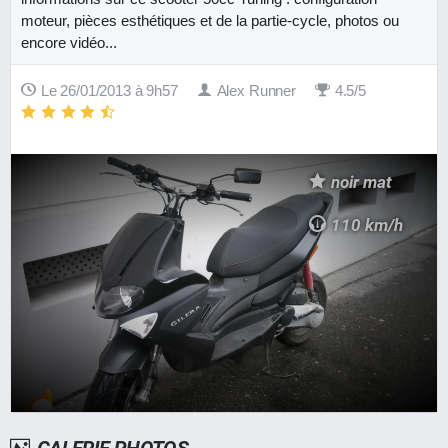
moteur, pièces esthétiques et de la partie-cycle, photos ou
encore vidéo...
Le 26/01/2013 à 9h57
Alex Runner
4.5/5
noir mat
110 km/h