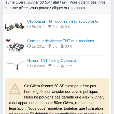
sur le
Gilera Runner 50 SP Fatal Fury
. Pour obtenir des infos
sur une pièce, vous pouvez cliquer sur sa photo.
Clignotants TNT gouttes d'eau autocollants
En 2011
7.4
9 €
Compteur de vitesse TNT multifonctions
En 2011
8.6
83 €
Guidon TNT Tuning Oversize
En 2009
8.5
22 €
Néon TNT à leds
Ce
Gilera Runner 50 SP
En 2011
7.0
n'est peut-être pas
N.C.
homologué pour circuler sur la voie publique.
Nous ne pouvons pas garantir que
Alex Runner
,
Rehausse de suspension TNT aluminium
à qui appartient ce scooter 50cc
Gilera
, respecte la
En 2010
7.8
16 €
législation. Nous vous rappelons toutefois que l'utilisation
de scooters 50 débridé(e)s ou gonflé(e)s est interdite sur