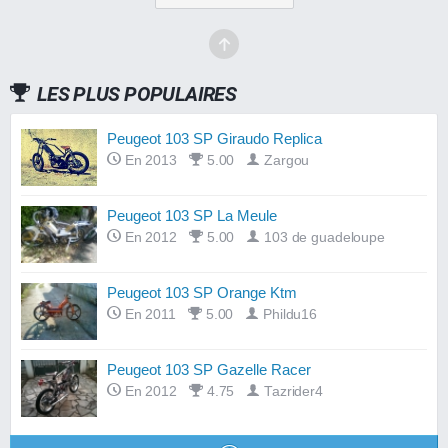
LES PLUS POPULAIRES
Peugeot 103 SP Giraudo Replica
En 2013
5.00
Zargou
Peugeot 103 SP La Meule
En 2012
5.00
103 de guadeloupe
Peugeot 103 SP Orange Ktm
En 2011
5.00
Phildu16
Peugeot 103 SP Gazelle Racer
En 2012
4.75
Tazrider4