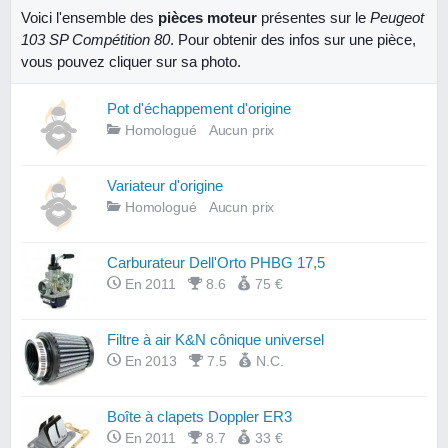
Voici l'ensemble des
pièces moteur
présentes sur le
Peugeot
103 SP Compétition 80
. Pour obtenir des infos sur une pièce,
vous pouvez cliquer sur sa photo.
Pot d'échappement d'origine
Homologué
Aucun prix
Variateur d'origine
Homologué
Aucun prix
Carburateur Dell'Orto PHBG 17,5
En 2011
8.6
75 €
Filtre à air K&N cônique universel
En 2013
7.5
N.C.
Boîte à clapets Doppler ER3
En 2011
8.7
33 €