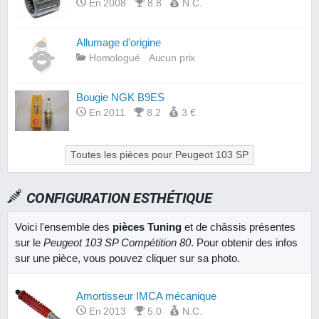
En 2008
8.8
N.C.
Allumage d'origine
Homologué
Aucun prix
Bougie NGK B9ES
En 2011
8.2
3 €
Toutes les pièces pour Peugeot 103 SP
CONFIGURATION ESTHÉTIQUE
Voici l'ensemble des
pièces Tuning
et de châssis présentes
sur le
Peugeot 103 SP Compétition 80
. Pour obtenir des infos
sur une pièce, vous pouvez cliquer sur sa photo.
Amortisseur IMCA mécanique
En 2013
5.0
N.C.