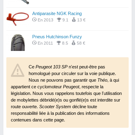
Antiparasite NGK Racing
En 2013
9.1
13 €
Pneus Hutchinson Funzy
En 2011
8.5
58 €
Rétroviseur Str8 type F1
Ce
Peugeot 103 SP
En 2008
8.6
n'est peut-être pas
N.C.
homologué pour circuler sur la voie publique.
Nous ne pouvons pas garantir que
Théo
, à qui
appartient ce cyclomoteur
Peugeot
, respecte la
législation. Nous vous rappelons toutefois que l'utilisation
de mobylettes débridé(e)s ou gonflé(e)s est interdite sur
route ouverte.
Scooter System
décline toute
responsabilité liée à la publication des informations
contenues dans cette page.