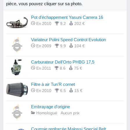
pièce, vous pouvez cliquer sur sa photo.
Pot d'échappement Yasuni Carrera 16
En 2010
9.2
202 €
Variateur Polini Speed Control Evolution
En 2009
9.9
104 €
Carburateur Dell'Orto PHBG 17,5
En 2011
8.6
75 €
Filtre à air Tun'R cornet
En 2010
6.5
15 €
Embrayage d'origine
Homologué
Aucun prix
Courroie renforcée Malossi Special Belt