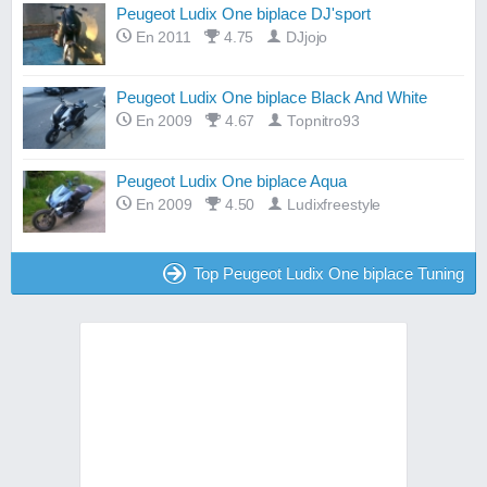
Peugeot Ludix One biplace DJ'sport
En 2011
4.75
DJjojo
Peugeot Ludix One biplace Black And White
En 2009
4.67
Topnitro93
Peugeot Ludix One biplace Aqua
En 2009
4.50
Ludixfreestyle
Top Peugeot Ludix One biplace Tuning