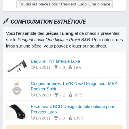
Toutes les pièces pour Peugeot Ludix One biplace
CONFIGURATION ESTHÉTIQUE
Voici l'ensemble des
pièces Tuning
et de châssis présentes
sur le
Peugeot Ludix One biplace Projet B&B
. Pour obtenir des
infos sur une pièce, vous pouvez cliquer sur sa photo.
Béquille TNT latérale Luxe
En 2011
8.3
19 €
Coques arrières Tun'R New Design pour MBK
Booster Spirit
En 2009
7.2
69 €
Face avant BCD Design double optique pour
Peugeot Ludix
En 2011
8.9
105 €