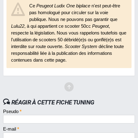
Guidon TNT cross Bow
Ce
Peugeot Ludix One biplace
n'est peut-être
En 2011
8.4
27 €
pas homologué pour circuler sur la voie
publique. Nous ne pouvons pas garantir que
Revêtements de poignées ProGrip 732
Lulu22
, à qui appartient ce scooter 50cc
Peugeot
,
En 2010
9.5
16 €
respecte la législation. Nous vous rappelons toutefois que
l'utilisation de scooters 50 débridé(e)s ou gonflé(e)s est
interdite sur route ouverte.
Scooter System
décline toute
Volute de turbine TNT
responsabilité liée à la publication des informations
En 2010
7.6
9 €
contenues dans cette page.
RÉAGIR À CETTE FICHE TUNING
Pseudo
*
E-mail
*