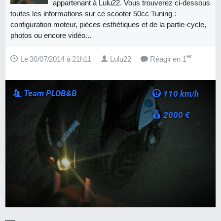
appartenant à Lulu22. Vous trouverez ci-dessous
toutes les informations sur ce scooter 50cc Tuning :
configuration moteur, pièces esthétiques et de la partie-cycle,
photos ou encore vidéo...
er
Le 30/07/2014 à 21h11
Lulu22
Réagir en 1
Team PLOB&B
110 km/h
2000 €