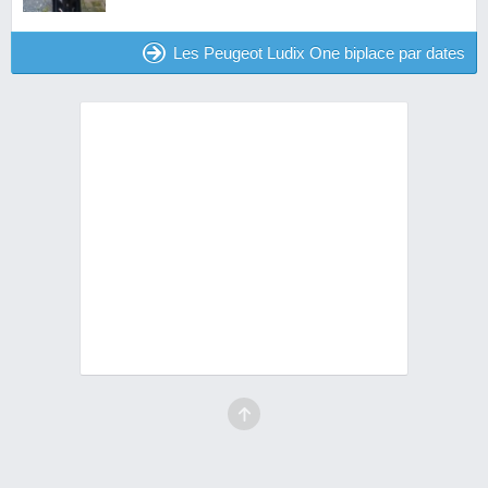
Les Peugeot Ludix One biplace par dates