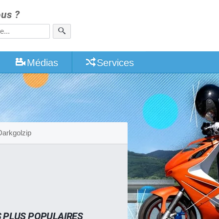
us ?
Médias
Services
Darkgolzip
S PLUS POPULAIRES