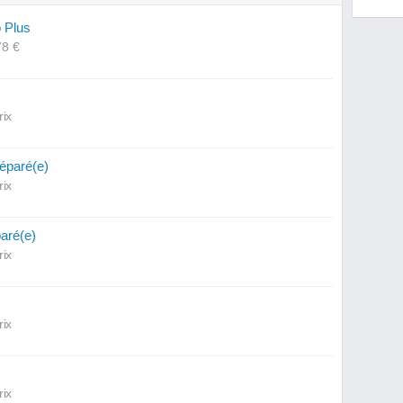
 Plus
78 €
rix
réparé(e)
rix
paré(e)
rix
rix
rix