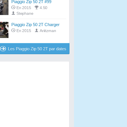
Piaggio Zip 50 2T #99
En 2015
4.50
Stephane
Piaggio Zip 50 2T Charger
En 2015
Ariitzman
Les Piaggio Zip 50 2T par dates