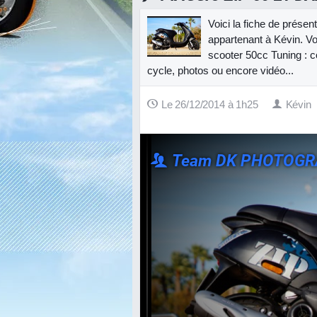
Voici la fiche de présen
appartenant à Kévin. Vo
scooter 50cc Tuning : co
cycle, photos ou encore vidéo...
Le 26/12/2014 à 1h25
Kévin
Team DK PHOTOG