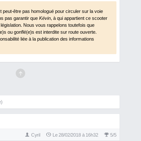
t peut-être pas homologué pour circuler sur la voie
ns pas garantir que
Kévin
, à qui appartient ce scooter
a législation. Nous vous rappelons toutefois que
(e)s ou gonflé(e)s est interdite sur route ouverte.
nsabilité liée à la publication des informations
e)
Cyril
Le 28/02/2018 à 16h32
5
/
5