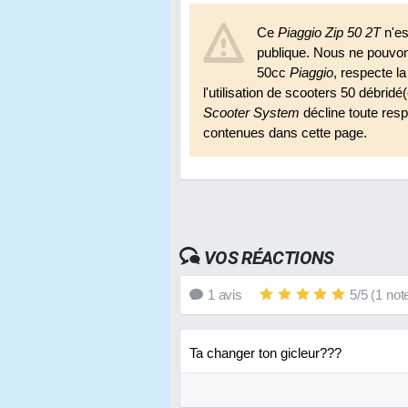
Ce
Piaggio Zip 50 2T
n'es
publique. Nous ne pouvo
50cc
Piaggio
, respecte l
l'utilisation de scooters 50 débridé
Scooter System
décline toute respo
contenues dans cette page.
VOS RÉACTIONS
1
avis
5
/
5
(
1
not
Ta changer ton gicleur???