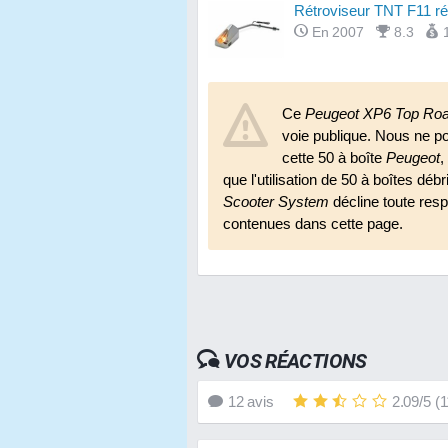
Rétroviseur TNT F11 ré
En 2007
8.3
Revêtements de poignée
En 2010
9.0
Ce
Peugeot XP6 Top Ro
voie publique. Nous ne p
cette 50 à boîte
Peugeot
,
que l'utilisation de 50 à boîtes déb
Scooter System
décline toute respo
contenues dans cette page.
VOS RÉACTIONS
12
avis
2.09
/
5
(
1