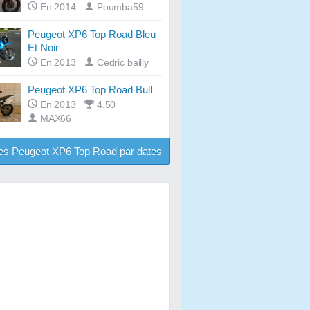
En 2014
Poumba59
Peugeot XP6 Top Road Bleu
Et Noir
En 2013
Cedric bailly
Peugeot XP6 Top Road Bull
En 2013
4.50
MAX66
es Peugeot XP6 Top Road par dates