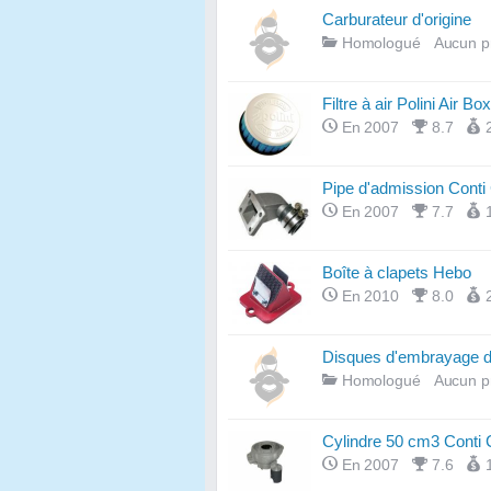
Carburateur d'origine
Homologué
Aucun p
Filtre à air Polini Air Box
En 2007
8.7
Pipe d'admission Cont
En 2007
7.7
Boîte à clapets Hebo
En 2010
8.0
Disques d'embrayage d'
Homologué
Aucun p
Cylindre 50 cm3 Conti
En 2007
7.6