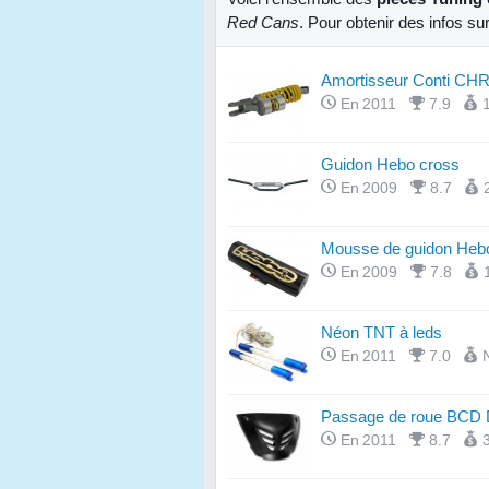
Red Cans
. Pour obtenir des infos su
Amortisseur Conti CH
En 2011
7.9
Guidon Hebo cross
En 2009
8.7
Mousse de guidon Heb
En 2009
7.8
Néon TNT à leds
En 2011
7.0
Passage de roue BCD D
En 2011
8.7