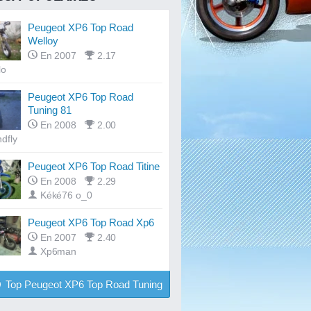
Peugeot XP6 Top Road
Welloy
En 2007
2.17
lo
Peugeot XP6 Top Road
Tuning 81
En 2008
2.00
dfly
Peugeot XP6 Top Road Titine
En 2008
2.29
Kéké76 o_0
Peugeot XP6 Top Road Xp6
En 2007
2.40
Xp6man
Top Peugeot XP6 Top Road Tuning