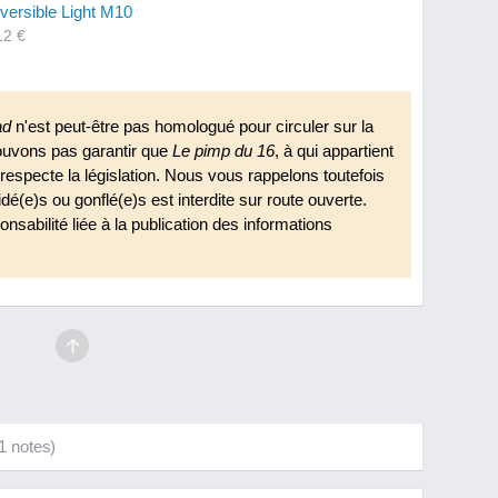
versible Light M10
12 €
s Conti Harri's classiques
19 €
ad
n'est peut-être pas homologué pour circuler sur la
ouvons pas garantir que
Le pimp du 16
, à qui appartient
 respecte la législation. Nous vous rappelons toutefois
ridé(e)s ou gonflé(e)s est interdite sur route ouverte.
nsabilité liée à la publication des informations
1
notes)