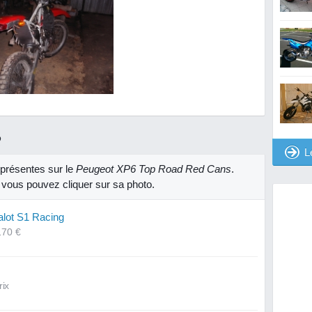
R
L
présentes sur le
Peugeot XP6 Top Road Red Cans
.
, vous pouvez cliquer sur sa photo.
alot S1 Racing
170 €
rix