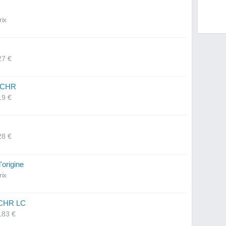
rix
27 €
i CHR
19 €
28 €
origine
rix
 CHR LC
183 €