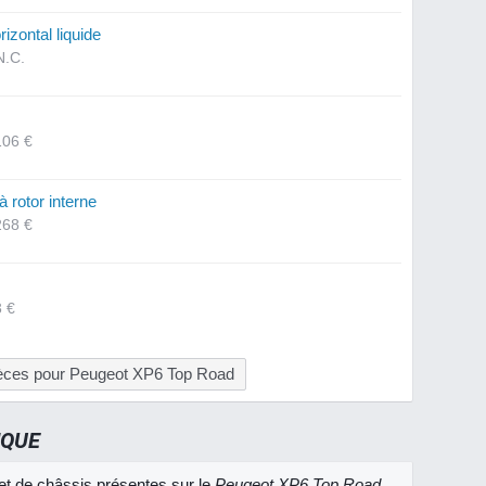
izontal liquide
N.C.
106 €
 rotor interne
268 €
3 €
ièces pour Peugeot XP6 Top Road
IQUE
et de châssis présentes sur le
Peugeot XP6 Top Road