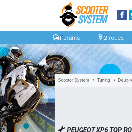
Forums
2 roues
Scooter System
Tuning
Deux-r
PEUGEOT XP6 TOP R