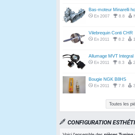
Bas-moteur Minarelli hor
En 2007
8.8
Vilebrequin Conti CHR
En 2011
8.2
Allumage MVT Integral à
En 2011
8.3
Bougie NGK B8HS
En 2011
7.8
Toutes les p
CONFIGURATION ESTHÉT
Voici l'ensemble des
pièces Tuning