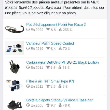
Voici l'ensemble des
pièces moteur
présentes sur le
MBK
Booster Spirit 12 pouces Bw's tofer
. Pour obtenir des infos sur
une pièce, vous pouvez cliquer sur sa photo.
Pot d'échappement Polini For Race 2
En 2009
8.8
255 €
Variateur Polini Speed Control
En 2010
8.4
70 €
Carburateur Dell'Orto PHBG 21 Black Edition
En 2011
9.3
91 €
Filtre à air TNT Small type KN
En 2011
5.3
8 €
Boîte à clapets Stage6 VForce 3 Tassinari
En 2008
9.7
48 €