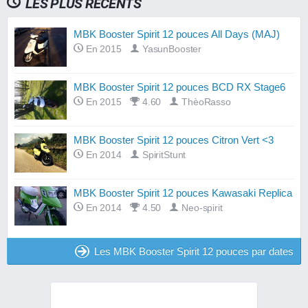
LES PLUS RÉCENTS
MBK Booster Spirit 12 pouces All Days (MAJ)
En 2015
YasunBooster
MBK Booster Spirit 12 pouces BCD RX Stage6
En 2015
4.60
ThèoRasso
MBK Booster Spirit 12 pouces Citron Vert <3
En 2014
SpiritStunt
MBK Booster Spirit 12 pouces Kawasaki Replica
En 2014
4.50
Neo-spirit
Les MBK Booster Spirit 12 pouces par dates