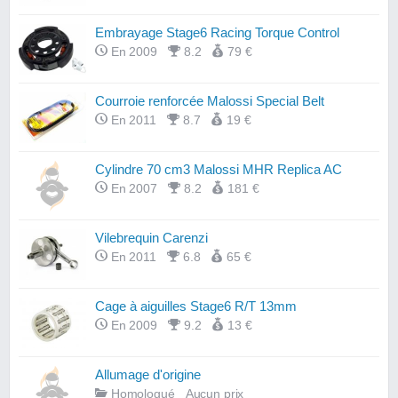
Embrayage Stage6 Racing Torque Control
En 2009
8.2
79 €
Courroie renforcée Malossi Special Belt
En 2011
8.7
19 €
Cylindre 70 cm3 Malossi MHR Replica AC
En 2007
8.2
181 €
Vilebrequin Carenzi
En 2011
6.8
65 €
Cage à aiguilles Stage6 R/T 13mm
En 2009
9.2
13 €
Allumage d'origine
Homologué
Aucun prix