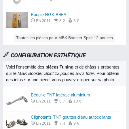
Bougie NGK B9ES
En 2011
8.2
3 €
Toutes les pièces pour MBK Booster Spirit 12 pouces
CONFIGURATION ESTHÉTIQUE
Voici l'ensemble des
pièces Tuning
et de châssis présentes
sur le
MBK Booster Spirit 12 pouces Bw's tofer
. Pour obtenir
des infos sur une pièce, vous pouvez cliquer sur sa photo.
Béquille TNT latérale aluminium
En 2011
6.7
19 €
Clignotants TNT gouttes d'eau autocollants
En 2011
7.4
9 €