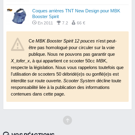
Coques arrières TNT New Design pour MBK
Booster Spirit
En 2011
7.2
66 €
Couvercles de maîtres cylindres TNT
Ce
MBK Booster Spirit 12 pouces
n'est peut-
En 2011
7.3
7 €
être pas homologué pour circuler sur la voie
publique. Nous ne pouvons pas garantir que
Kick TNT rétractable
X_tofer_x
, à qui appartient ce scooter 50cc
MBK
,
En 2007
7.1
20 €
respecte la législation. Nous vous rappelons toutefois que
l'utilisation de scooters 50 débridé(e)s ou gonflé(e)s est
interdite sur route ouverte.
Scooter System
décline toute
Leviers de freins Tun'R
responsabilité liée à la publication des informations
En 2010
8.2
11 €
contenues dans cette page.
Marchepieds TNT Aluminium
En 2007
8.6
39 €
Optique halogène TNT Classique pour MBK
Booster Spirit 2004