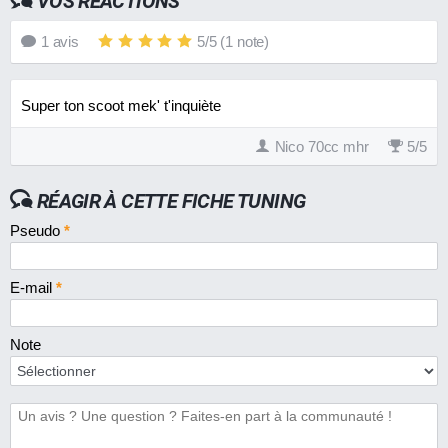
VOS RÉACTIONS
En 2011
4.8
16 €
1
avis
5
/
5
(
1
note)
Passage de roue BCD Design pour MBK
Booster Spirit
En 2011
7.3
50 €
Super ton scoot mek' t'inquiète
Rehausse de suspension TNT 50 mm
Nico 70cc mhr
5
/
5
En 2007
7.4
N.C.
RÉAGIR À CETTE FICHE TUNING
Revêtements de poignées Conti Harri's
Pseudo
*
classiques
En 2010
9.0
19 €
E-mail
*
Sabot BCD Design pour MBK Booster Spirit
En 2011
8.6
47 €
Note
Volute de turbine TNT
En 2010
7.6
9 €