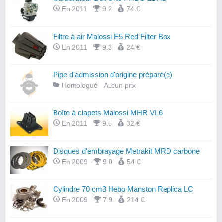
En 2011
9.2
74 €
Filtre à air Malossi E5 Red Filter Box
En 2011
9.3
24 €
Pipe d'admission d'origine préparé(e)
Homologué
Aucun prix
Boîte à clapets Malossi MHR VL6
En 2011
9.5
32 €
Disques d'embrayage Metrakit MRD carbone
En 2009
9.0
54 €
Cylindre 70 cm3 Hebo Manston Replica LC
En 2009
7.9
214 €