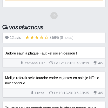
VOS RÉACTIONS
12
avis
3.56
/
5
(
9
notes)
Jadore sauf la plaque Faut kel soi en dessou !
YamahaDTR
Le 12/03/2011 à 21h39
4
/
5
Moii je referait selle fourche cadre et jantes en noir. je kiffe le
noir continue
Lucas
Le 19/12/2010 à 22h35
4
/
5
Ta vraiment une superb moto mec félicitation passe voir la