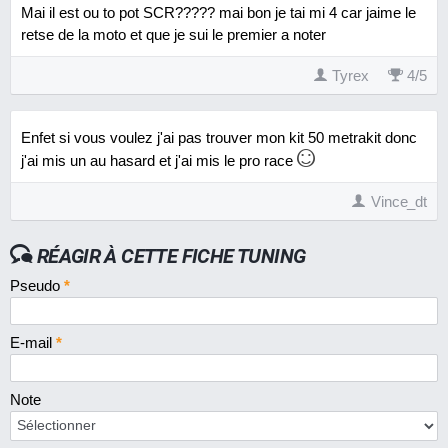
Mai il est ou to pot SCR????? mai bon je tai mi 4 car jaime le
retse de la moto et que je sui le premier a noter
Tyrex
4
/
5
Enfet si vous voulez j'ai pas trouver mon kit 50 metrakit donc
j'ai mis un au hasard et j'ai mis le pro race
Vince_dt
RÉAGIR À CETTE FICHE TUNING
Pseudo
*
E-mail
*
Note