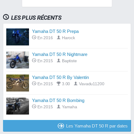
LES PLUS RÉCENTS
Yamaha DT 50 R Prepa
En 2016
Harock
Yamaha DT 50 R Nightmare
En 2015
Baptiste
Yamaha DT 50 R By Valentin
En 2015
3.00
Vavadu11200
Yamaha DT 50 R Bombing
En 2015
Yamaha
Les Yamaha DT 50 R par dates