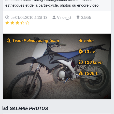
esthétiques et de la partie-cycle, photos ou encore vidéo...
Le 01/06/2010 à 19h13
Vince_dt
3.56/5
Team Polino racing team
noire
13 cv.
120 km/h
1500 €
GALERIE PHOTOS