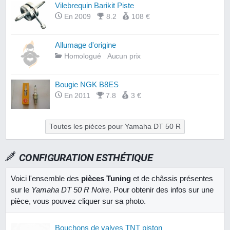
Vilebrequin Barikit Piste
En 2009
8.2
108 €
Allumage d'origine
Homologué
Aucun prix
Bougie NGK B8ES
En 2011
7.8
3 €
Toutes les pièces pour Yamaha DT 50 R
CONFIGURATION ESTHÉTIQUE
Voici l'ensemble des
pièces Tuning
et de châssis présentes
sur le
Yamaha DT 50 R Noire
. Pour obtenir des infos sur une
pièce, vous pouvez cliquer sur sa photo.
Bouchons de valves TNT piston