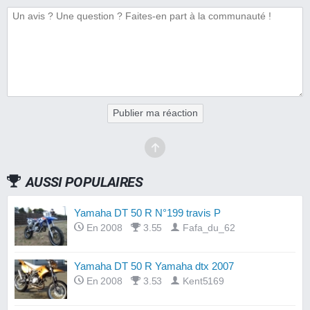
Publier ma réaction
AUSSI POPULAIRES
Yamaha DT 50 R N°199 travis P
En 2008
3.55
Fafa_du_62
Yamaha DT 50 R Yamaha dtx 2007
En 2008
3.53
Kent5169