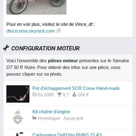
Pour en voir plus, visitez le site de
Vince_dt
:
dtscrcorse.skyrock.com
CONFIGURATION MOTEUR
Voici l'ensemble des
pièces moteur
présentes sur le
Yamaha
DT 50 R Noire
. Pour obtenir des infos sur une pièce, vous
pouvez cliquer sur sa photo.
Pot d'échappement SCR Corse Hand-made
En 2009
8.7
188 €
Kit chaîne d'origine
Homologué
Aucun prix
Carburateur Dell'Orto PHBG 21 AS