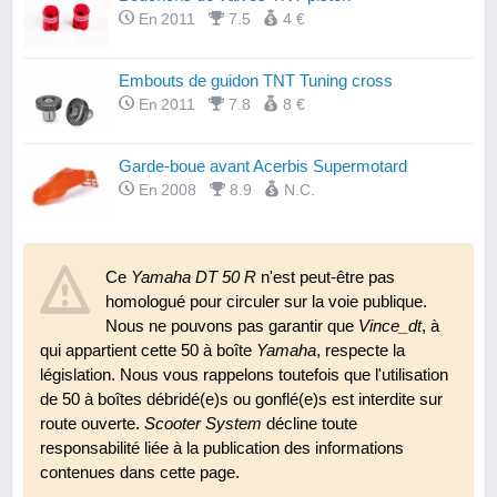
En 2011
7.5
4 €
Embouts de guidon TNT Tuning cross
En 2011
7.8
8 €
Garde-boue avant Acerbis Supermotard
En 2008
8.9
N.C.
Leviers de freins Domino
Ce
Yamaha DT 50 R
En 2007
7.8
n'est peut-être pas
22 €
homologué pour circuler sur la voie publique.
Nous ne pouvons pas garantir que
Vince_dt
, à
Rétroviseur TNT F11 réversible M10
qui appartient cette 50 à boîte
Yamaha
, respecte la
En 2007
8.6
10 €
législation. Nous vous rappelons toutefois que l'utilisation
de 50 à boîtes débridé(e)s ou gonflé(e)s est interdite sur
Revêtements de poignées ProGrip Jet Ski
route ouverte.
Scooter System
décline toute
responsabilité liée à la publication des informations
En 2007
9.5
N.C.
contenues dans cette page.