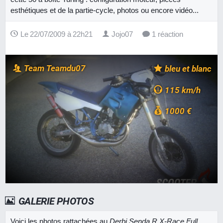
esthétiques et de la partie-cycle, photos ou encore vidéo...
Le 22/07/2009 à 22h21
Jojo07
1 réaction
Team Teamdu07
bleu et blanc
115 km/h
1000 €
GALERIE PHOTOS
Voici les photos rattachées au
Derbi Senda R X-Race Full
.