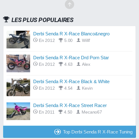
LES PLUS POPULAIRES
Derbi Senda R X-Race Blanco&negro
En 2012
5.00
Willl'
Derbi Senda R X-Race Drd Porn Star
En 2012
4.63
Alex
Derbi Senda R X-Race Black & White
En 2012
4.54
Kevin
Derbi Senda R X-Race Street Racer
En 2011
4.50
Mecano67
Top Derbi Senda R X-Race Tuning