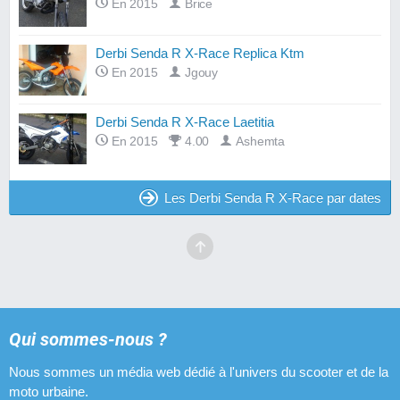
En 2015
Brice
Derbi Senda R X-Race Replica Ktm
En 2015
Jgouy
Derbi Senda R X-Race Laetitia
En 2015
4.00
Ashemta
Les Derbi Senda R X-Race par dates
Qui sommes-nous ?
Nous sommes un média web dédié à l'univers du scooter et de la
moto urbaine.