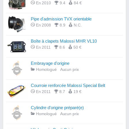
En 2010
9.4
84 €
Pipe d'admission TVX orientable
En 2008
8.9
N.C.
Boîte à clapets Malossi MHR VL10
En 2011
8.6
50 €
Embrayage d'origine
Homologué
Aucun prix
Courroie renforcée Malossi Special Belt
En 2011
8.7
19 €
Cylindre d'origine préparé(e)
Homologué
Aucun prix