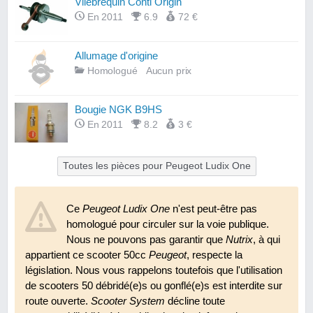
Vilebrequin Conti Origin
En 2011
6.9
72 €
Allumage d'origine
Homologué
Aucun prix
Bougie NGK B9HS
En 2011
8.2
3 €
Toutes les pièces pour Peugeot Ludix One
Ce
Peugeot Ludix One
n'est peut-être pas
homologué pour circuler sur la voie publique.
Nous ne pouvons pas garantir que
Nutrix
, à qui
appartient ce scooter 50cc
Peugeot
, respecte la
législation. Nous vous rappelons toutefois que l'utilisation
de scooters 50 débridé(e)s ou gonflé(e)s est interdite sur
route ouverte.
Scooter System
décline toute