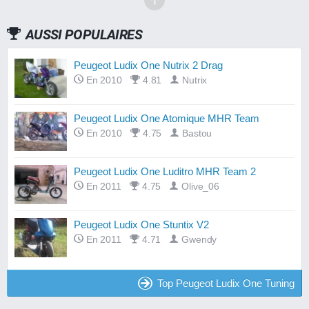
AUSSI POPULAIRES
Peugeot Ludix One Nutrix 2 Drag
En 2010
4.81
Nutrix
Peugeot Ludix One Atomique MHR Team
En 2010
4.75
Bastou
Peugeot Ludix One Luditro MHR Team 2
En 2011
4.75
Olive_06
Peugeot Ludix One Stuntix V2
En 2011
4.71
Gwendy
Top Peugeot Ludix One Tuning