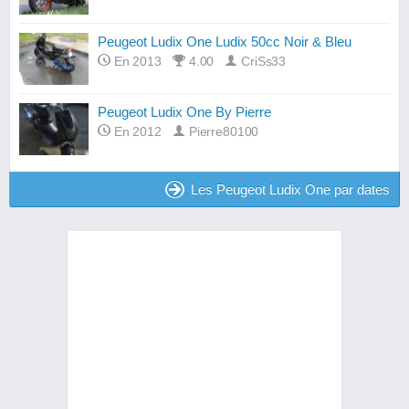
Peugeot Ludix One Ludix 50cc Noir & Bleu
En 2013
4.00
CriSs33
Peugeot Ludix One By Pierre
En 2012
Pierre80100
Les Peugeot Ludix One par dates