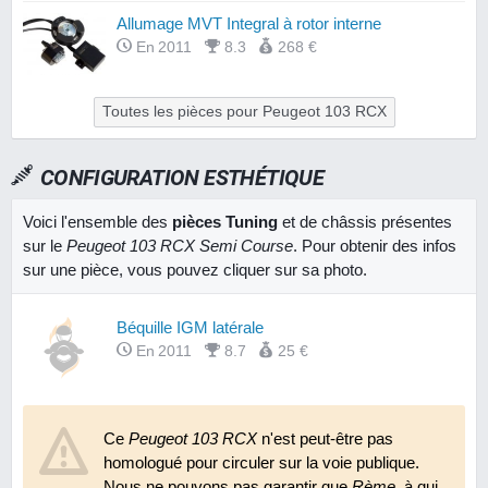
Allumage MVT Integral à rotor interne
En 2011
8.3
268 €
Toutes les pièces pour Peugeot 103 RCX
CONFIGURATION ESTHÉTIQUE
Voici l'ensemble des
pièces Tuning
et de châssis présentes
sur le
Peugeot 103 RCX Semi Course
. Pour obtenir des infos
sur une pièce, vous pouvez cliquer sur sa photo.
Béquille IGM latérale
En 2011
8.7
25 €
Ce
Peugeot 103 RCX
n'est peut-être pas
homologué pour circuler sur la voie publique.
Nous ne pouvons pas garantir que
Rème
, à qui