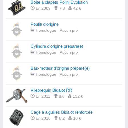
Boîte à clapets Polini Evolution
En 2009
7.8
42 €
Poulie d'origine
Homologué
Aucun prix
Cylindre d'origine préparé(e)
Homologué
Aucun prix
Bas-moteur d'origine préparé(e)
Homologué
Aucun prix
Vilebrequin Bidalot RR
En 2011
8.6
132 €
Cage à aiguilles Bidalot renforcée
En 2010
8.2
10 €