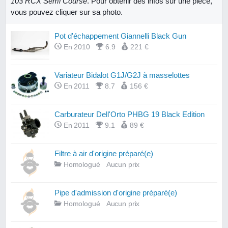
103 RCX Semi Course
. Pour obtenir des infos sur une pièce,
vous pouvez cliquer sur sa photo.
Pot d'échappement Giannelli Black Gun
En 2010
6.9
221 €
Variateur Bidalot G1J/G2J à masselottes
En 2011
8.7
156 €
Carburateur Dell'Orto PHBG 19 Black Edition
En 2011
9.1
89 €
Filtre à air d'origine préparé(e)
Homologué
Aucun prix
Pipe d'admission d'origine préparé(e)
Homologué
Aucun prix