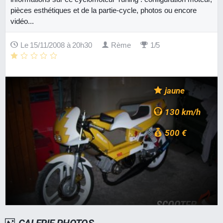
pièces esthétiques et de la partie-cycle, photos ou encore
vidéo...
Le 15/11/2008 à 20h30
Rème
1/5
jaune
130 km/h
500 €