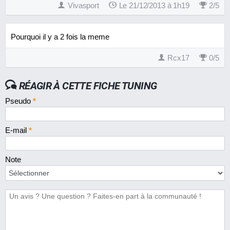
Vivasport
Le 21/12/2013 à 1h19
2
/
5
Pourquoi il y a 2 fois la meme
Rcx17
0
/
5
RÉAGIR À CETTE FICHE TUNING
Pseudo
*
E-mail
*
Note