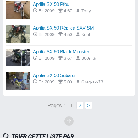
Aprilia SX 50 Pfou
En 2009
4.67
Tony
Aprilia SX 50 Réplica SXV SM
En 2009
4.50
Kehl
Aprilia SX 50 Black Monster
En 2009
3.67
B00m3r
Aprilia SX 50 Subaru
En 2009
5.00
Greg-sx-73
Pages :
1
2
>
TRIER CETTE LISTE PAR...