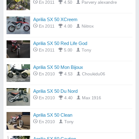
En 2011
4.50
Parvery alexandre
Aprilia SX 50 XCreem
En 2011
4.00
Niitrox
Aprilia SX 50 Red Life God
En 2011
5.00
Tony
Aprilia SX 50 Mon Bijoux
En 2010
4.53
Choukidu06
Aprilia SX 50 Du Nord
En 2010
4.40
Max 1916
Aprilia SX 50 Clean
En 2010
Tony
Aprilia SX 50 Caution