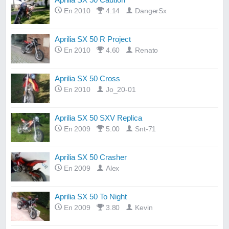
En 2010
4.14
DangerSx
Aprilia SX 50 R Project
En 2010
4.60
Renato
Aprilia SX 50 Cross
En 2010
Jo_20-01
Aprilia SX 50 SXV Replica
En 2009
5.00
Snt-71
Aprilia SX 50 Crasher
En 2009
Alex
Aprilia SX 50 To Night
En 2009
3.80
Kevin