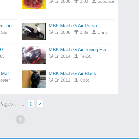
En 2008
2.00
Scoobibi
dition
MBK Mach-G Air Perso
Stef
En 2008
0.86
Chris
 G
MBK Mach-G Air Tuning Évo
h83
En 2014
Tex65
 Mat
MBK Mach-G Air Black
oster
En 2012
Coco
Pages :
1
2
>