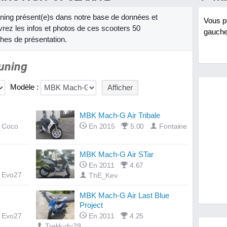
ning présent(e)s dans notre base de données et
Vous po
vrez les infos et photos de ces scooters 50
gauche 
ches de présentation.
Tuning
Modèle :
MBK Mach-G Air Tribale
Coco
En 2015
5.00
Fontaine
MBK Mach-G Air STar
En 2011
4.67
Evo27
ThE_Kev
MBK Mach-G Air Last Blue
Project
Evo27
En 2011
4.25
Trekk-du29