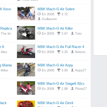
6 Xevo
MBK Mach-G Air Sobre
En 2008
3.72
Guillaume
Replica
MBK Mach-G Air Killer
The fxr
En 2009
3.67
Toto
e 6
MBK Mach-G Air Full Racer 4
Alex
En 2008
3.25
Nelson
g Mania
MBK Mach-G Air Aspy
Mike
En 2008
3.00
Aspy27
MBK Mach-G Air Stage6 50cc
En 2008
2.88
Pilote27
lack
MBK Mach-G Air Devil