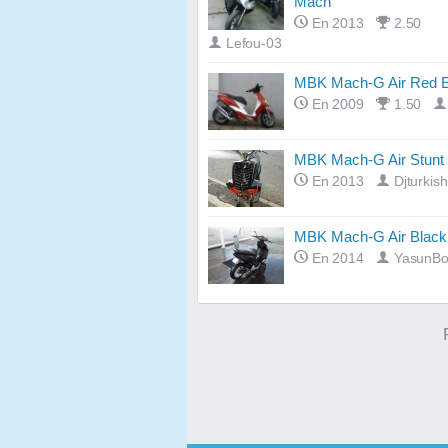
Mach
En 2013
2.50
Lefou-03
MBK Mach-G Air Red E
En 2009
1.50
MBK Mach-G Air Stunt
En 2013
Djturkis
MBK Mach-G Air Black
En 2014
YasunBo