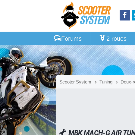
Forums
2 roues
Scooter System
Tuning
Deux-r
MBK MACH-G AIR TUN