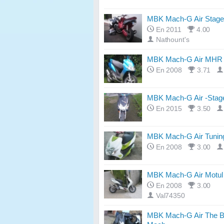
MBK Mach-G Air Stage
En 2011
4.00
Nathount's
MBK Mach-G Air MHR 
En 2008
3.71
MBK Mach-G Air -Stag
En 2015
3.50
MBK Mach-G Air Tunin
En 2008
3.00
MBK Mach-G Air Motul
En 2008
3.00
Val74350
MBK Mach-G Air The B