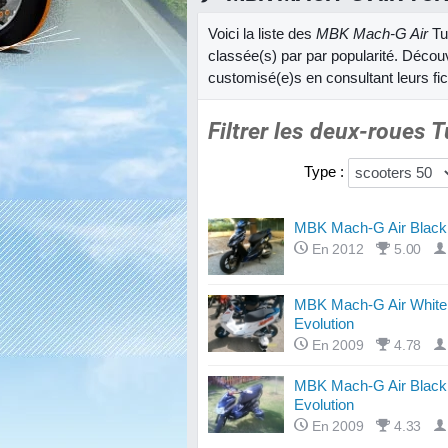
Voici la liste des
MBK Mach-G Air
Tu
classée(s) par par popularité. Décou
customisé(e)s en consultant leurs fi
Filtrer les deux-roues 
Type :
MBK Mach-G Air Black
En 2012
5.00
MBK Mach-G Air White
Evolution
En 2009
4.78
MBK Mach-G Air Black
Evolution
En 2009
4.33