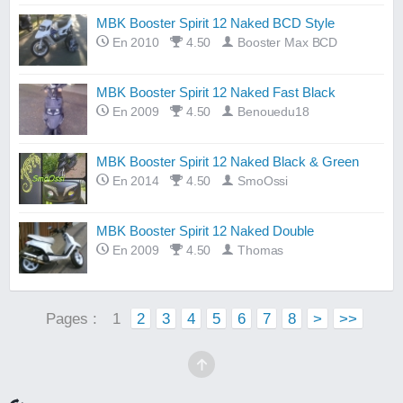
MBK Booster Spirit 12 Naked BCD Style
En 2010
4.50
Booster Max BCD
MBK Booster Spirit 12 Naked Fast Black
En 2009
4.50
Benouedu18
MBK Booster Spirit 12 Naked Black & Green
En 2014
4.50
SmoOssi
MBK Booster Spirit 12 Naked Double
En 2009
4.50
Thomas
Pages :
1
2
3
4
5
6
7
8
>
>>