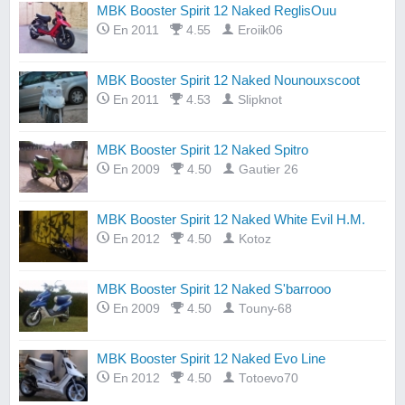
MBK Booster Spirit 12 Naked ReglisOuu
En 2011
4.55
Eroiik06
MBK Booster Spirit 12 Naked Nounouxscoot
En 2011
4.53
Slipknot
MBK Booster Spirit 12 Naked Spitro
En 2009
4.50
Gautier 26
MBK Booster Spirit 12 Naked White Evil H.M.
En 2012
4.50
Kotoz
MBK Booster Spirit 12 Naked S'barrooo
En 2009
4.50
Touny-68
MBK Booster Spirit 12 Naked Evo Line
En 2012
4.50
Totoevo70