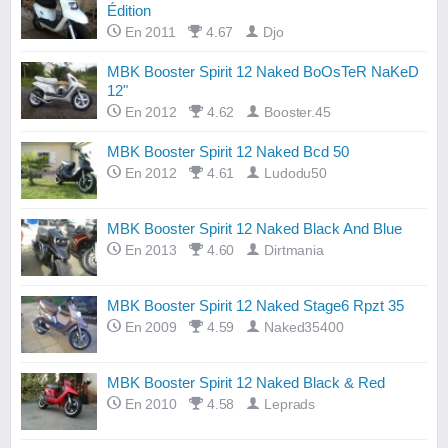
Édition
En 2011
4.67
Djo
MBK Booster Spirit 12 Naked BoOsTeR NaKeD
12"
En 2012
4.62
Booster.45
MBK Booster Spirit 12 Naked Bcd 50
En 2012
4.61
Ludodu50
MBK Booster Spirit 12 Naked Black And Blue
En 2013
4.60
Dirtmania
MBK Booster Spirit 12 Naked Stage6 Rpzt 35
En 2009
4.59
Naked35400
MBK Booster Spirit 12 Naked Black & Red
En 2010
4.58
Leprads