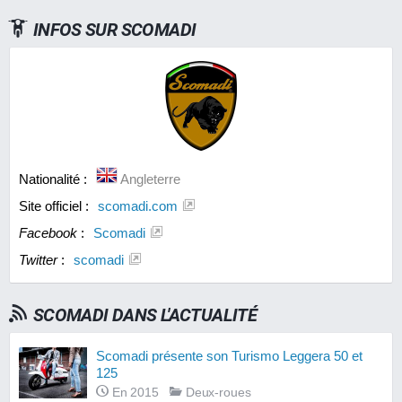
INFOS SUR
SCOMADI
Nationalité :
Angleterre
Site officiel :
scomadi.com
Facebook
:
Scomadi
Twitter
:
scomadi
SCOMADI DANS L'ACTUALITÉ
Scomadi présente son Turismo Leggera 50 et
125
En 2015
Deux-roues