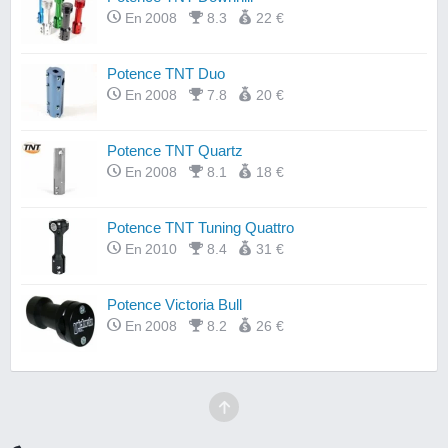
En 2008
8.3
22 €
Potence TNT Duo
En 2008
7.8
20 €
Potence TNT Quartz
En 2008
8.1
18 €
Potence TNT Tuning Quattro
En 2010
8.4
31 €
Potence Victoria Bull
En 2008
8.2
26 €