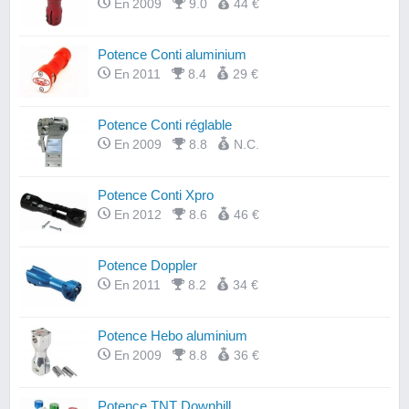
En 2009
9.0
44 €
Potence Conti aluminium
En 2011
8.4
29 €
Potence Conti réglable
En 2009
8.8
N.C.
Potence Conti Xpro
En 2012
8.6
46 €
Potence Doppler
En 2011
8.2
34 €
Potence Hebo aluminium
En 2009
8.8
36 €
Potence TNT Downhill