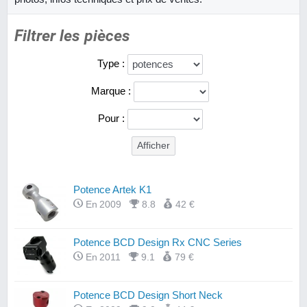
Filtrer les pièces
Type :
Marque :
Pour :
Potence Artek K1
En 2009
8.8
42 €
Potence BCD Design Rx CNC Series
En 2011
9.1
79 €
Potence BCD Design Short Neck