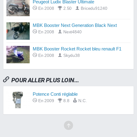
Peugeot Ludix Blaster Ultimate
En 2008
2.50
Bricedu91240
MBK Booster Next Generation Black Next
En 2008
Next4840
MBK Booster Rocket Rocket bleu renault F1
En 2008
Skydu38
POUR ALLER PLUS LOIN...
Potence Conti réglable
En 2009
8.8
N.C.