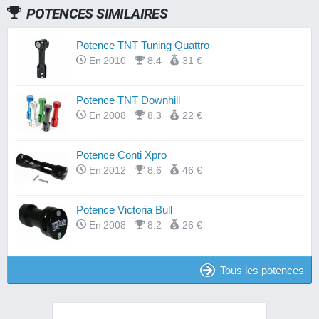
POTENCES SIMILAIRES
Potence TNT Tuning Quattro
En 2010
8.4
31 €
Potence TNT Downhill
En 2008
8.3
22 €
Potence Conti Xpro
En 2012
8.6
46 €
Potence Victoria Bull
En 2008
8.2
26 €
Tous les potences