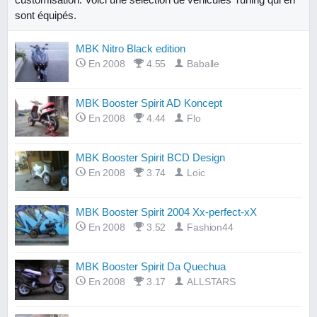
sont équipés.
MBK Nitro Black edition
En 2008
4.55
Baballe
MBK Booster Spirit AD Koncept
En 2008
4.44
Flo
MBK Booster Spirit BCD Design
En 2008
3.74
Loic
MBK Booster Spirit 2004 Xx-perfect-xX
En 2008
3.52
Fashion44
MBK Booster Spirit Da Quechua
En 2008
3.17
ALLSTARS