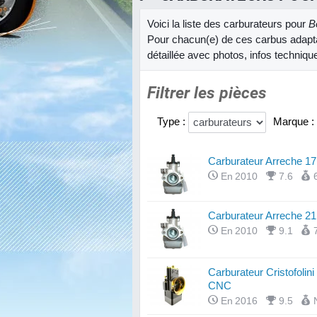
Voici la liste des carburateurs pour
B
Pour chacun(e) de ces carbus adapta
détaillée avec photos, infos techniqu
Filtrer les pièces
Type :
Marque :
Carburateur Arreche 17
En 2010
7.6
Carburateur Arreche 21
En 2010
9.1
Carburateur Cristofolin
CNC
En 2016
9.5