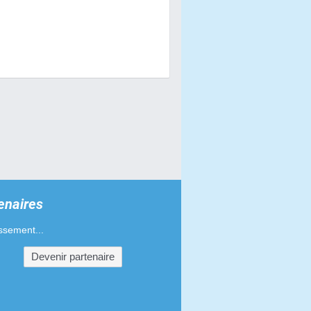
s à air pour Beta RR 50 SM
es pour Beta RR 50 SM
s pour Beta RR 50 SM
haînes pour Beta RR 50 SM
s de guidons pour Beta RR 50 SM
d'admission pour Beta RR 50 SM
s phares pour Beta RR 50 SM
enaires
pour Beta RR 50 SM
ssement...
'échappement pour Beta RR 50 SM
Devenir partenaire
es-mains pour Beta RR 50 SM
ments de poignées pour Beta RR