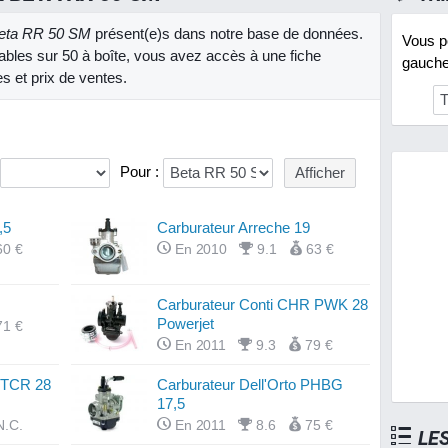
eta RR 50 SM
présent(e)s dans notre base de données.
Vous po
bles sur 50 à boîte, vous avez accès à une fiche
gauche 
es et prix de ventes.
Pour :
,5
Carburateur Arreche 19
60 €
En 2010
9.1
63 €
Carburateur Conti CHR PWK 28
Powerjet
71 €
En 2011
9.3
79 €
i TCR 28
Carburateur Dell'Orto PHBG
17,5
N.C.
En 2011
8.6
75 €
LE