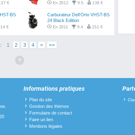
137 €
En 2012
9.5
138 €
Filtre
 VHST-BS
Carburateur Dell'Orto VHST-BS
Fourch
24 Black Edition
114 €
En 2011
9.4
151 €
Guidon
Kits c
 :
1
2
3
4
>
>>
Mousse
Pipes 
Plaque
Informations pratiques
Part
Pneus 
Plan du site
Cla
ine.
Gestion des thèmes
Pots d
Formulaire de contact
 20
Protèg
Faire un lien
Mentions légales
Revête