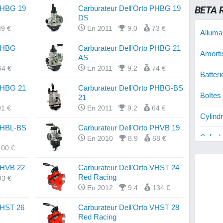
BETA 
 PHBG 19
Carburateur Dell'Orto PHBG 19
DS
89 €
En 2011
9.0
73 €
Alluma
 PHBG
Carburateur Dell'Orto PHBG 21
Amorti
AS
64 €
En 2011
9.2
74 €
Batter
 PHBG 21
Carburateur Dell'Orto PHBG-BS
Boîtes
21
91 €
En 2011
9.2
64 €
Cylind
 PHBL-BS
Carburateur Dell'Orto PHVB 19
Cylind
En 2010
8.9
68 €
100 €
Cylind
 PHVB 22
Carburateur Dell'Orto VHST 24
Red Racing
93 €
Disque
En 2012
9.4
134 €
Disque
VHST 26
Carburateur Dell'Orto VHST 28
SM
Red Racing