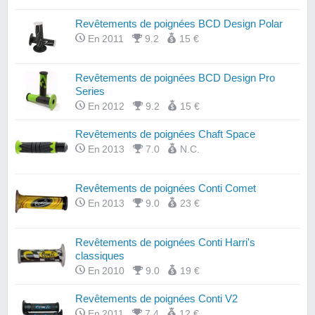
Revêtements de poignées BCD Design Polar
En 2011
9.2
15 €
Revêtements de poignées BCD Design Pro
Series
En 2012
9.2
15 €
Revêtements de poignées Chaft Space
En 2013
7.0
N.C.
Revêtements de poignées Conti Comet
En 2013
9.0
23 €
Revêtements de poignées Conti Harri's
classiques
En 2010
9.0
19 €
Revêtements de poignées Conti V2
En 2011
7.4
12 €