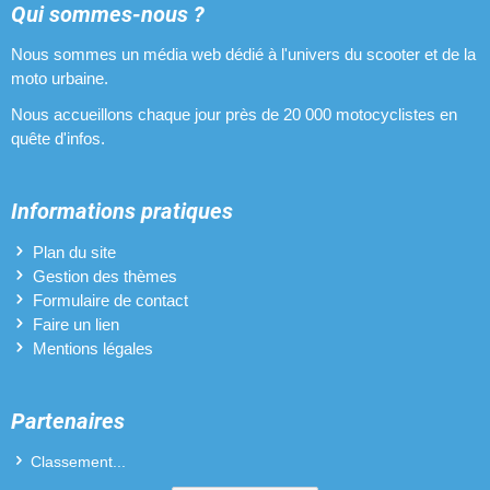
Optiques halogènes pour Yamaha Bw's Original 12 pouces
Qui sommes-nous ?
Nous sommes un média web dédié à l'univers du scooter et de la
Pipes d'admission pour Yamaha Bw's Original 12 pouces
moto urbaine.
Pneus pour Yamaha Bw's Original 12 pouces
Nous accueillons chaque jour près de 20 000 motocyclistes en
quête d'infos.
Pots d'échappement pour Yamaha Bw's Original 12 pouces
Variateurs pour Yamaha Bw's Original 12 pouces
Informations pratiques
Vilebrequins pour Yamaha Bw's Original 12 pouces
Plan du site
Gestion des thèmes
Formulaire de contact
Faire un lien
Mentions légales
Partenaires
Classement...