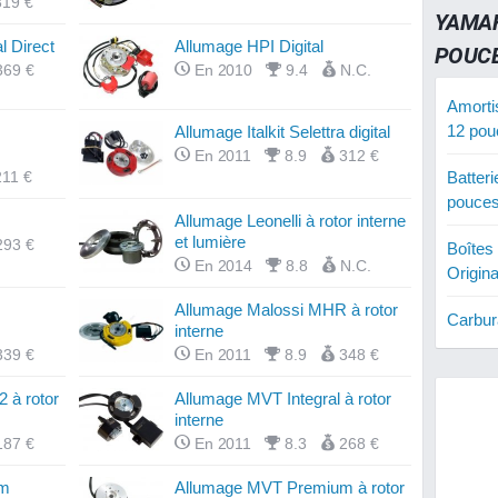
319 €
YAMAH
l Direct
Allumage HPI Digital
POUC
369 €
En 2010
9.4
N.C.
Amorti
12 pou
Allumage Italkit Selettra digital
En 2011
8.9
312 €
Batter
211 €
pouce
Allumage Leonelli à rotor interne
et lumière
293 €
Boîtes
En 2014
8.8
N.C.
Origin
Allumage Malossi MHR à rotor
Carbur
interne
12 pou
339 €
En 2011
8.9
348 €
Cloche
 à rotor
Allumage MVT Integral à rotor
Origin
interne
187 €
En 2011
8.3
268 €
Courro
Origin
um
Allumage MVT Premium à rotor