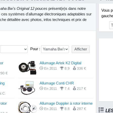
aha Bw's Original 12 pouces
présent(e)s dans notre
Vous po
 ces systèmes d'allumage électroniques adaptables sur
gauche 
he détaillée avec photos, infos techniques et prix de
Pour :
or
Allumage Artek K2 Digital
En 2011
8.9
336 €
290 €
ing
Allumage Conti CHR
En 2011
7.4
217 €
N.C.
otor
Allumage Doppler à rotor interne
En 2011
8.8
287 €
LE