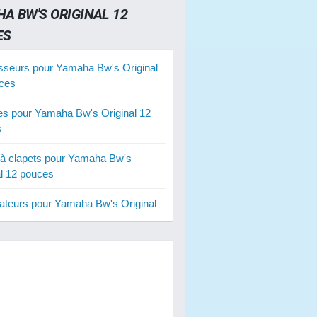
A BW'S ORIGINAL 12
ES
sseurs pour Yamaha Bw's Original
ces
ies pour Yamaha Bw's Original 12
s
 à clapets pour Yamaha Bw's
al 12 pouces
ateurs pour Yamaha Bw's Original
ces
s d'embrayage pour Yamaha Bw's
al 12 pouces
ies renforcées pour Yamaha Bw's
al 12 pouces