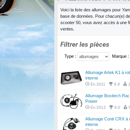
Voici la liste des allumages pour
Yam
base de données. Pour chacun(e) de
scooter 50, vous avez accès à une fic
ventes.
Filtrer les pièces
Type :
Marque :
Allumage Artek K1 à rot
interne
En 2011
8.8
Allumage Boxitech Rac
Power
En 2013
9.0
Allumage Conti CRX à r
interne