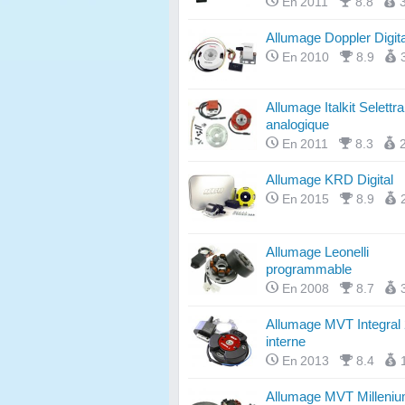
En 2011
8.8
Allumage Doppler Digita
En 2010
8.9
Allumage Italkit Selettra
analogique
En 2011
8.3
Allumage KRD Digital
En 2015
8.9
Allumage Leonelli
programmable
En 2008
8.7
Allumage MVT Integral 2
interne
En 2013
8.4
Allumage MVT Milleni