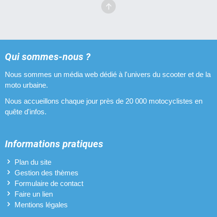
Pots d'échappement Romano
10 pièces
Pots d'échappement Bidalot
Qui sommes-nous ?
10 pièces
Nous sommes un média web dédié à l'univers du scooter et de la
Pots d'échappement Ninja
moto urbaine.
10 pièces
Nous accueillons chaque jour près de 20 000 motocyclistes en
quête d'infos.
Informations pratiques
Plan du site
Gestion des thèmes
Formulaire de contact
Faire un lien
Mentions légales