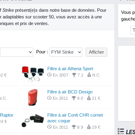
 Strike
présent(e)s dans notre base de données. Pour
Vous po
 air adaptables sur scooter 50, vous avez accès à une
gauche 
hniques et prix de ventes.
Pour :
Filtre à air Athena Sport
32 €
En 2007
7.1
N.C.
Filtre à air BCD Design
N.C.
En 2011
9.0
21 €
 Raptor
Filtre à air Conti CHR cornet
avec coque
24 €
En 2011
8.9
19 €
LE