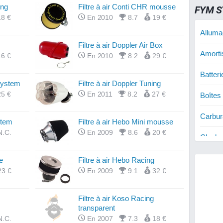
ong
Filtre à air Conti CHR mousse
FYM S
18 €
En 2010
8.7
19 €
Alluma
Filtre à air Doppler Air Box
Amorti
16 €
En 2010
8.2
29 €
Batter
 System
Filtre à air Doppler Tuning
25 €
En 2011
8.2
27 €
Boîtes
Carbur
stem
Filtre à air Hebo Mini mousse
N.C.
En 2009
8.6
20 €
Cloche
Courro
e
Filtre à air Hebo Racing
23 €
En 2009
9.1
32 €
Cylind
Filtre à air Koso Racing
Cylind
transparent
N.C.
En 2007
7.3
18 €
Cylind