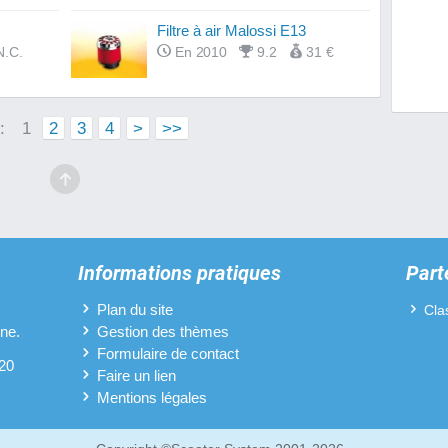
Filtre à air Malossi E13
Disque
N.C.
En 2010
9.2
31 €
Embray
Guidon
 :
1
2
3
4
>
>>
Kicks 
Optiqu
Pipes 
Informations pratiques
Part
Pneus 
Plan du site
Cla
ine.
Gestion des thèmes
Pots d
Formulaire de contact
 20
Revête
Faire un lien
Strike
Mentions légales
Variat