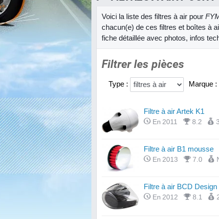
Voici la liste des filtres à air pour
FYM
chacun(e) de ces filtres et boîtes à
fiche détaillée avec photos, infos tec
Filtrer les pièces
Type :
Marque :
Filtre à air Artek K1
En 2011
8.2
Filtre à air B1 mousse
En 2013
7.0
Filtre à air BCD Design
En 2012
8.1