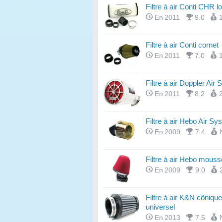
Filtre à air Conti CHR l
En 2011
9.0
Filtre à air Conti cornet
En 2011
7.0
Filtre à air Doppler Air
En 2011
8.2
Filtre à air Hebo Air Sy
En 2009
7.4
Filtre à air Hebo mouss
En 2009
9.0
Filtre à air K&N cônique
universel
En 2013
7.5