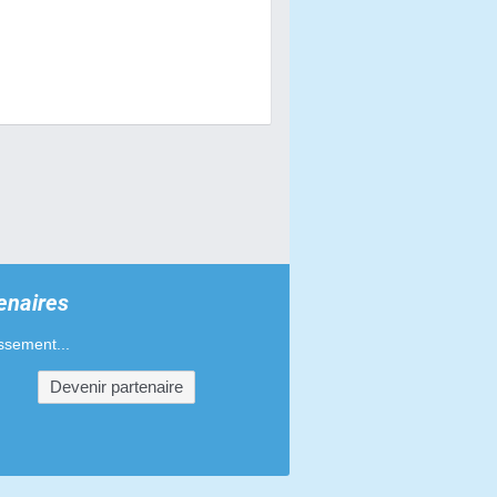
s de freins pour FYM Strike
ages pour FYM Strike
s pour FYM Strike
pour FYM Strike
es halogènes pour FYM Strike
d'admission pour FYM Strike
enaires
pour FYM Strike
ssement...
'échappement pour FYM Strike
Devenir partenaire
ments de poignées pour FYM
eurs pour FYM Strike