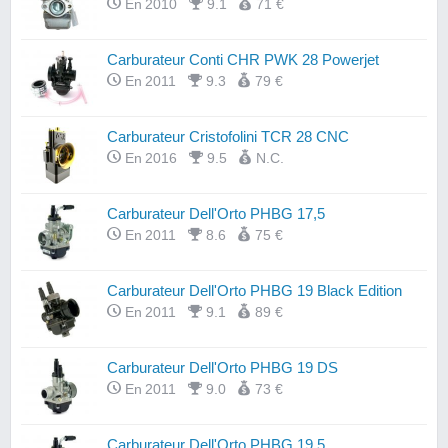
En 2010
9.1
71 €
Carburateur Conti CHR PWK 28 Powerjet
En 2011
9.3
79 €
Carburateur Cristofolini TCR 28 CNC
En 2016
9.5
N.C.
Carburateur Dell'Orto PHBG 17,5
En 2011
8.6
75 €
Carburateur Dell'Orto PHBG 19 Black Edition
En 2011
9.1
89 €
Carburateur Dell'Orto PHBG 19 DS
En 2011
9.0
73 €
Carburateur Dell'Orto PHBG 19,5