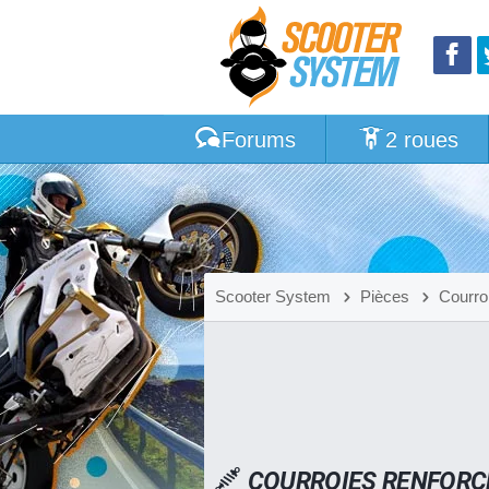
Forums
2 roues
Scooter System
Pièces
Courro
COURROIES RENFORC