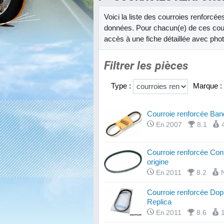
Voici la liste des courroies renforcé
données. Pour chacun(e) de ces cour
accès à une fiche détaillée avec phot
Filtrer les pièces
Type :
Marque :
Courroie renforcée Ban
En 2007
8.1
Courroie renforcée Cont
origine
En 2011
8.2
Courroie renforcée Dop
Replica
En 2011
8.6