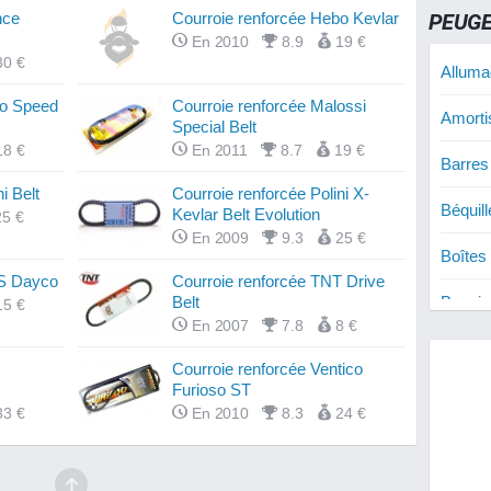
PEUGE
nce
Courroie renforcée Hebo Kevlar
En 2010
8.9
19 €
30 €
Alluma
bo Speed
Courroie renforcée Malossi
Amorti
Special Belt
18 €
En 2011
8.7
19 €
Barres
i Belt
Courroie renforcée Polini X-
Béquil
Kevlar Belt Evolution
25 €
En 2009
9.3
25 €
Boîtes
MS Dayco
Courroie renforcée TNT Drive
Belt
Bougie
15 €
En 2007
7.8
8 €
Carbur
Courroie renforcée Ventico
Furioso ST
Cylind
33 €
En 2010
8.3
24 €
Cylind
Cylind