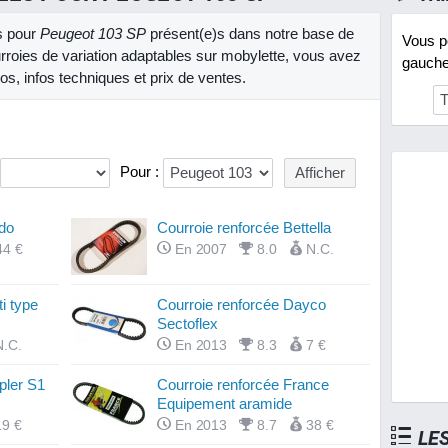
es pour
Peugeot 103 SP
présent(e)s dans notre base de
Vous po
roies de variation adaptables sur mobylette, vous avez
gauche 
os, infos techniques et prix de ventes.
Pour :
do
Courroie renforcée Bettella
44 €
En 2007
8.0
N.C.
i type
Courroie renforcée Dayco
Sectoflex
N.C.
En 2013
8.3
7 €
pler S1
Courroie renforcée France
Equipement aramide
19 €
En 2013
8.7
38 €
LE