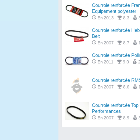
Courroie renforcée Fra
Equipement polyester
En 2013
8.3
Courroie renforcée He
Belt
En 2007
8.7
Courroie renforcée Polin
En 2011
9.0
Courroie renforcée R
En 2007
8.6
Courroie renforcée Top
Performances
En 2007
8.9