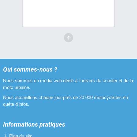
Embouts de guidon pour Peugeot 103 SP
Filtres à air pour Peugeot 103 SP
Fourches pour Peugeot 103 SP
Guidons pour Peugeot 103 SP
Leviers de freins pour Peugeot 103 SP
Pipes d'admission pour Peugeot 103 SP
Qui sommes-nous ?
Nous sommes un média web dédié à l'univers du scooter et de la
Pneus pour Peugeot 103 SP
moto urbaine.
Pots d'échappement pour Peugeot 103 SP
Nous accueillons chaque jour près de 20 000 motocyclistes en
quête d'infos.
Poulies pour Peugeot 103 SP
Revêtements de poignées pour Peugeot 103 SP
Informations pratiques
Selles pour Peugeot 103 SP
Plan du site