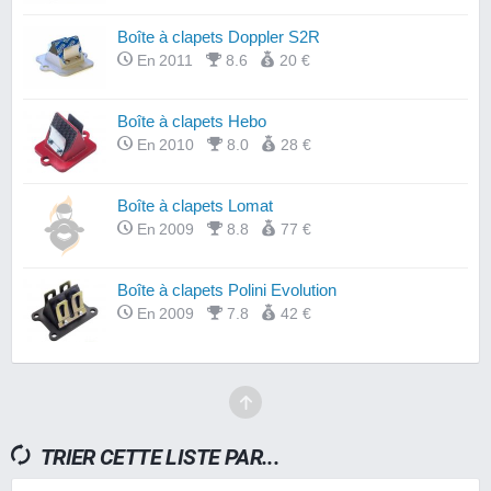
Boîte à clapets Doppler S2R
En 2011
8.6
20 €
Boîte à clapets Hebo
En 2010
8.0
28 €
Boîte à clapets Lomat
En 2009
8.8
77 €
Boîte à clapets Polini Evolution
En 2009
7.8
42 €
TRIER CETTE LISTE PAR...