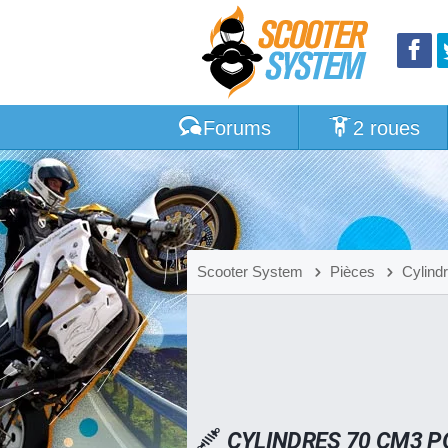
Forums
2 roues
Scooter System
Pièces
Cylind
CYLINDRES 70 CM3 P