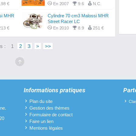
198 €
En 2007
9.6
N.C.
Fourch
ssi MHR
Cylindre 70 cm3 Malossi MHR
Street Racer LC
Guidon
213 €
En 2010
8.9
251 €
Kits c
s :
1
2
3
>
>>
Mousse
Pipes 
Plaque
Pneus 
Informations pratiques
Part
Pots d
Plan du site
Cla
ine.
Gestion des thèmes
Protèg
Formulaire de contact
 20
Faire un lien
Revête
Mentions légales
SMT 5