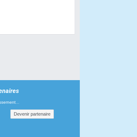
es pour Gilera SMT 50
s pour Gilera SMT 50
haînes pour Gilera SMT 50
s de guidons pour Gilera SMT 50
d'admission pour Gilera SMT 50
s phares pour Gilera SMT 50
pour Gilera SMT 50
enaires
'échappement pour Gilera SMT 50
ssement...
Devenir partenaire
es-mains pour Gilera SMT 50
ments de poignées pour Gilera
0