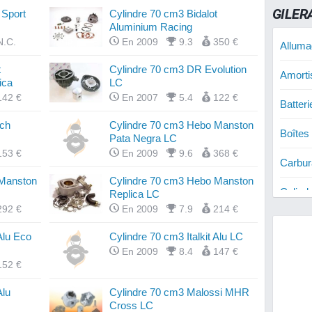
GILER
 Sport
Cylindre 70 cm3 Bidalot
Aluminium Racing
N.C.
En 2009
9.3
350 €
Alluma
t
Cylindre 70 cm3 DR Evolution
Amorti
ica
LC
142 €
En 2007
5.4
122 €
Batter
ech
Cylindre 70 cm3 Hebo Manston
Boîtes
Pata Negra LC
153 €
En 2009
9.6
368 €
Carbur
 Manston
Cylindre 70 cm3 Hebo Manston
Cylind
Replica LC
292 €
En 2009
7.9
214 €
Cylind
 Alu Eco
Cylindre 70 cm3 Italkit Alu LC
Disque
En 2009
8.4
147 €
152 €
Disque
Alu
Cylindre 70 cm3 Malossi MHR
Cross LC
Filtres