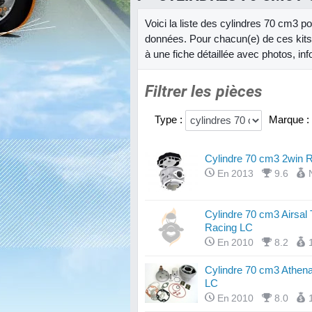
Voici la liste des cylindres 70 cm3 p
données. Pour chacun(e) de ces kits
à une fiche détaillée avec photos, inf
Filtrer les pièces
Type :
Marque :
Cylindre 70 cm3 2win R
En 2013
9.6
Cylindre 70 cm3 Airsal
Racing LC
En 2010
8.2
Cylindre 70 cm3 Athena
LC
En 2010
8.0