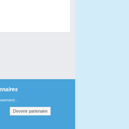
 à air pour Gilera SMT 50
es pour Gilera SMT 50
s pour Gilera SMT 50
haînes pour Gilera SMT 50
d'admission pour Gilera SMT 50
s phares pour Gilera SMT 50
pour Gilera SMT 50
enaires
'échappement pour Gilera SMT 50
ssement...
es-mains pour Gilera SMT 50
Devenir partenaire
ments de poignées pour Gilera
0