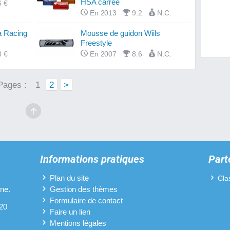
HSA carrée
6 €
En 2013
9.2
N.C.
Filtres
a Racing
Mousse de guidon Wiils
Fourch
Freestyle
8 €
En 2007
8.6
N.C.
Guidon
Kits c
Pages :
1
2
>
Pipes 
Plaque
Pneus 
Informations pratiques
Part
Pots d
Plan du site
Cla
ine.
Gestion des thèmes
Protèg
Formulaire de contact
 20
Faire un lien
Revête
Mentions légales
SMT 5