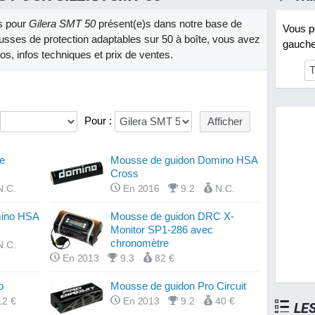
ns pour
Gilera SMT 50
présent(e)s dans notre base de
Vous po
ses de protection adaptables sur 50 à boîte, vous avez
gauche 
os, infos techniques et prix de ventes.
Pour :
e
Mousse de guidon Domino HSA
Cross
N.C.
En 2016
9.2
N.C.
mino HSA
Mousse de guidon DRC X-
Monitor SP1-286 avec
chronomètre
N.C.
En 2013
9.3
82 €
o
Mousse de guidon Pro Circuit
12 €
En 2013
9.2
40 €
LE