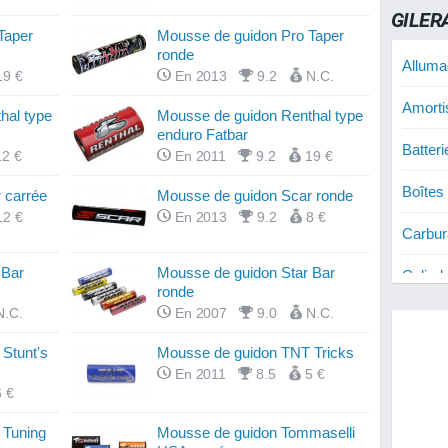
GILER
Taper
Mousse de guidon Pro Taper
ronde
Alluma
19 €
En 2013
9.2
N.C.
Amorti
hal type
Mousse de guidon Renthal type
enduro Fatbar
Batter
12 €
En 2011
9.2
19 €
Boîtes
 carrée
Mousse de guidon Scar ronde
12 €
En 2013
9.2
8 €
Carbur
 Bar
Mousse de guidon Star Bar
Cylind
ronde
N.C.
En 2007
9.0
N.C.
Cylind
Stunt's
Mousse de guidon TNT Tricks
Cylind
En 2011
8.5
5 €
6 €
Disque
 Tuning
Mousse de guidon Tommaselli
Disque