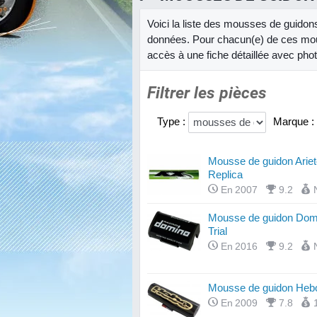
Voici la liste des mousses de guido
données. Pour chacun(e) de ces mous
accès à une fiche détaillée avec phot
Filtrer les pièces
Type :
Marque :
Mousse de guidon Ariet
Replica
En 2007
9.2
Mousse de guidon Do
Trial
En 2016
9.2
Mousse de guidon Heb
En 2009
7.8