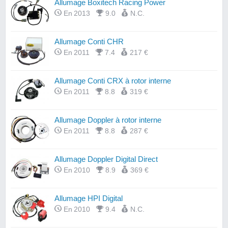
Allumage Boxitech Racing Power
En 2013
9.0
N.C.
Allumage Conti CHR
En 2011
7.4
217 €
Allumage Conti CRX à rotor interne
En 2011
8.8
319 €
Allumage Doppler à rotor interne
En 2011
8.8
287 €
Allumage Doppler Digital Direct
En 2010
8.9
369 €
Allumage HPI Digital
En 2010
9.4
N.C.