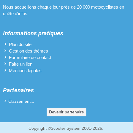
Pots d'échappement pour Malaguti Drakon
Nous accueillons chaque jour près de 20 000 motocyclistes en
quête d'infos.
Protèges-mains pour Malaguti Drakon
Revêtements de poignées pour Malaguti Drakon
Informations pratiques
Sélecteurs de vitesses pour Malaguti Drakon
Plan du site
Gestion des thèmes
Vilebrequins pour Malaguti Drakon
Formulaire de contact
Faire un lien
Mentions légales
Partenaires
Classement...
Devenir partenaire
Copyright ©Scooter System 2001-2026.