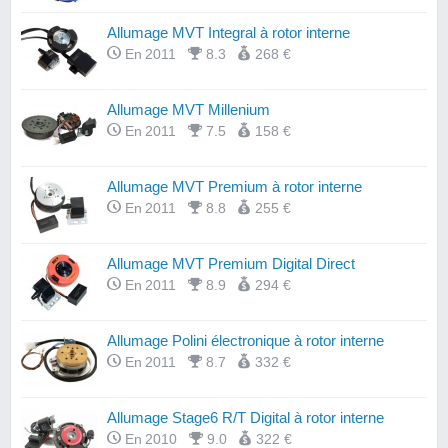
Allumage MVT Integral à rotor interne
En 2011
8.3
268 €
Allumage MVT Millenium
En 2011
7.5
158 €
Allumage MVT Premium à rotor interne
En 2011
8.8
255 €
Allumage MVT Premium Digital Direct
En 2011
8.9
294 €
Allumage Polini électronique à rotor interne
En 2011
8.7
332 €
Allumage Stage6 R/T Digital à rotor interne
En 2010
9.0
322 €