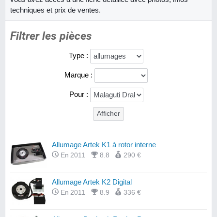
techniques et prix de ventes.
Filtrer les pièces
Type :
Marque :
Pour :
Allumage Artek K1 à rotor interne
En 2011
8.8
290 €
Allumage Artek K2 Digital
En 2011
8.9
336 €