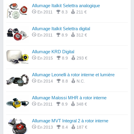
Allumage Italkit Selettra analogique
En 2011
8.3
211 €
Allumage Italkit Selettra digital
En 2011
8.9
312 €
Allumage KRD Digital
En 2015
8.9
293 €
Allumage Leonelli à rotor interne et lumière
En 2014
8.8
N.C.
Allumage Malossi MHR à rotor interne
En 2011
8.9
348 €
Allumage MVT Integral 2 à rotor interne
En 2013
8.4
187 €