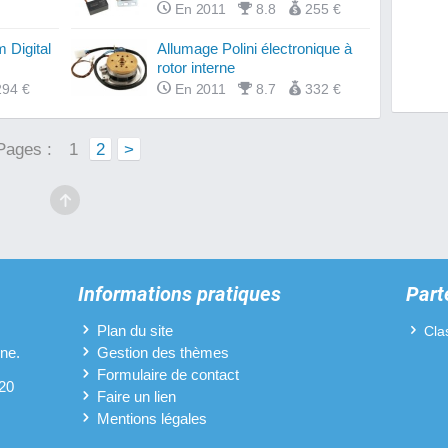
En 2011
8.8
255 €
Cylind
Digital
Allumage Polini électronique à
Naked
rotor interne
294 €
En 2011
8.7
332 €
Disque
Naked
Pages :
1
2
>
Embra
Filtre
Guidon
Informations pratiques
Part
Kicks 
Plan du site
Cla
Optiqu
ine.
Gestion des thèmes
Naked
Formulaire de contact
 20
Faire un lien
Pipes 
Mentions légales
Naked