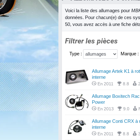
Voici la liste des allumages pour
MBK
données. Pour chacun(e) de ces sys
50, vous avez accès à une fiche détai
Filtrer les pièces
Type :
Marque :
Allumage Artek K1 à rot
interne
En 2011
8.8
Allumage Boxitech Rac
Power
En 2013
9.0
Allumage Conti CRX à r
interne
En 2011
8.8