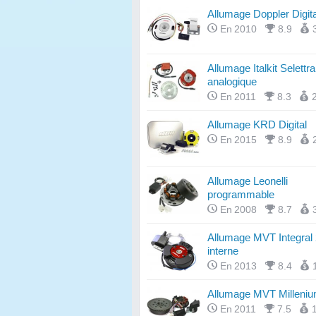
Allumage Doppler Digita
En 2010
8.9
Allumage Italkit Selettra
analogique
En 2011
8.3
Allumage KRD Digital
En 2015
8.9
Allumage Leonelli
programmable
En 2008
8.7
Allumage MVT Integral 2
interne
En 2013
8.4
Allumage MVT Milleni
En 2011
7.5