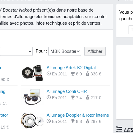
 Booster Naked
présent(e)s dans notre base de
Vous po
tèmes d'allumage électroniques adaptables sur scooter
gauche 
llée avec photos, infos techniques et prix de ventes.
Pour :
or
Allumage Artek K2 Digital
En 2011
8.9
336 €
290 €
ing
Allumage Conti CHR
En 2011
7.4
217 €
N.C.
otor
Allumage Doppler à rotor interne
En 2011
8.8
287 €
319 €
LE