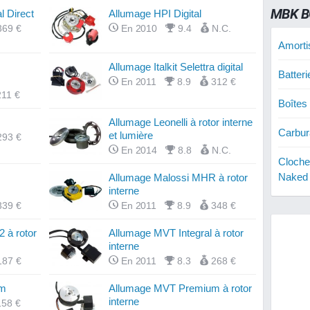
MBK B
l Direct
Allumage HPI Digital
369 €
En 2010
9.4
N.C.
Amorti
Allumage Italkit Selettra digital
Batter
En 2011
8.9
312 €
211 €
Boîtes
Allumage Leonelli à rotor interne
Carbur
et lumière
293 €
En 2014
8.8
N.C.
Cloche
Naked
Allumage Malossi MHR à rotor
interne
Courro
339 €
En 2011
8.9
348 €
Naked
 à rotor
Allumage MVT Integral à rotor
interne
Cylind
187 €
En 2011
8.3
268 €
Naked
um
Allumage MVT Premium à rotor
Cylind
interne
158 €
Naked