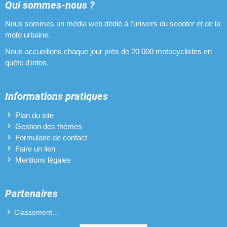
Plaques phares pour Yamaha TZR 50
Qui sommes-nous ?
Nous sommes un média web dédié à l'univers du scooter et de la
Pneus pour Yamaha TZR 50
moto urbaine.
Pots d'échappement pour Yamaha TZR 50
Nous accueillons chaque jour près de 20 000 motocyclistes en
quête d'infos.
Protèges-mains pour Yamaha TZR 50
Revêtements de poignées pour Yamaha TZR 50
Informations pratiques
Sélecteurs de vitesses pour Yamaha TZR 50
Plan du site
Gestion des thèmes
Vilebrequins pour Yamaha TZR 50
Formulaire de contact
Faire un lien
Mentions légales
Partenaires
Classement...