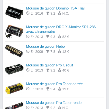
Mousse de guidon Domino HSA Trial
En 2016
9.2
N.C.
Mousse de guidon DRC X-Monitor SP1-286
avec chronomètre
En 2013
9.3
82 €
Mousse de guidon Hebo
En 2009
7.8
12 €
Mousse de guidon Pro Circuit
En 2013
9.2
40 €
Mousse de guidon Pro Taper carrée
En 2013
9.4
19 €
Mousse de guidon Pro Taper ronde
En 2013
9.2
N.C.