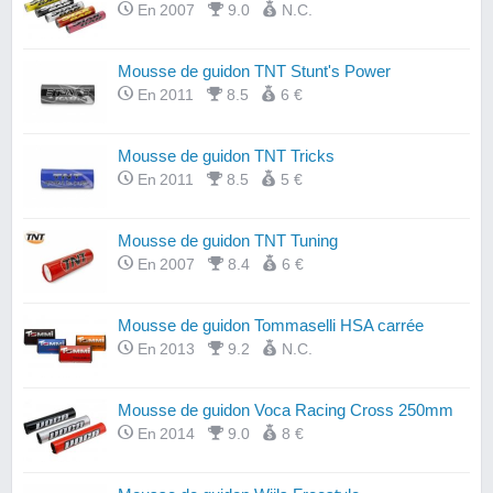
En 2007
9.0
N.C.
Mousse de guidon TNT Stunt's Power
En 2011
8.5
6 €
Mousse de guidon TNT Tricks
En 2011
8.5
5 €
Mousse de guidon TNT Tuning
En 2007
8.4
6 €
Mousse de guidon Tommaselli HSA carrée
En 2013
9.2
N.C.
Mousse de guidon Voca Racing Cross 250mm
En 2014
9.0
8 €