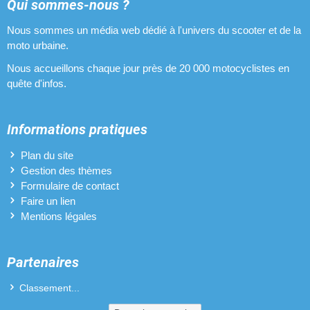
Plaques phares pour Yamaha TZR 50
Qui sommes-nous ?
Nous sommes un média web dédié à l'univers du scooter et de la
Pneus pour Yamaha TZR 50
moto urbaine.
Pots d'échappement pour Yamaha TZR 50
Nous accueillons chaque jour près de 20 000 motocyclistes en
quête d'infos.
Protèges-mains pour Yamaha TZR 50
Revêtements de poignées pour Yamaha TZR 50
Informations pratiques
Sélecteurs de vitesses pour Yamaha TZR 50
Plan du site
Gestion des thèmes
Vilebrequins pour Yamaha TZR 50
Formulaire de contact
Faire un lien
Mentions légales
Partenaires
Classement...