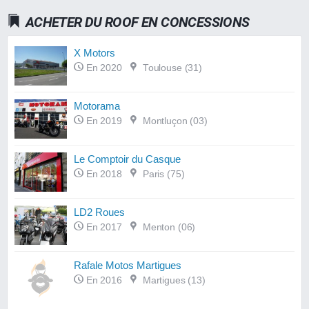
ACHETER DU ROOF EN CONCESSIONS
X Motors
En 2020
Toulouse (31)
Motorama
En 2019
Montluçon (03)
Le Comptoir du Casque
En 2018
Paris (75)
LD2 Roues
En 2017
Menton (06)
Rafale Motos Martigues
En 2016
Martigues (13)