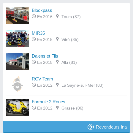
Blockpass
En 2016
Tours (37)
MIR35
En 2015
Vitré (35)
Dalens et Fils
En 2015
Albi (81)
RCV Team
En 2012
La Seyne-sur-Mer (83)
Formule 2 Roues
En 2012
Grasse (06)
Revendeurs Ina