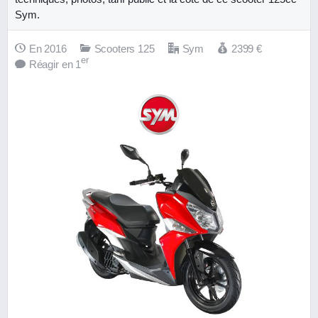
Sym.
En 2016
Scooters 125
Sym
2399
€
er
Réagir en 1