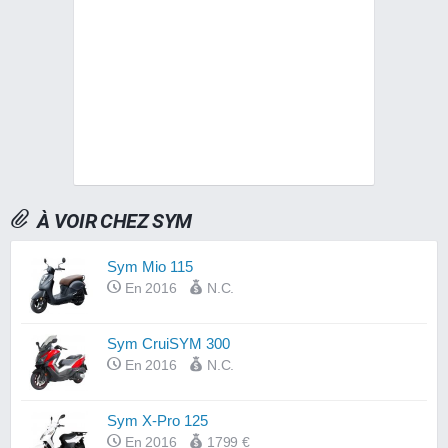
À VOIR CHEZ SYM
Sym Mio 115
En 2016
N.C.
Sym CruiSYM 300
En 2016
N.C.
Sym X-Pro 125
En 2016
1799 €