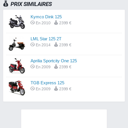
PRIX SIMILAIRES
Kymco Dink 125
En 2010
2399 €
LML Star 125 2T
En 2014
2399 €
Aprilia Sportcity One 125
En 2009
2399 €
TGB Express 125
En 2009
2399 €