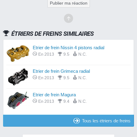
Publier ma réaction
ÉTRIERS DE FREINS SIMILAIRES
Etrier de frein Nissin 4 pistons radial
En 2013
9.5
N.C.
Etrier de frein Grimeca radial
En 2013
9.5
N.C.
Etrier de frein Magura
En 2013
9.4
N.C.
Tous les étriers de freins