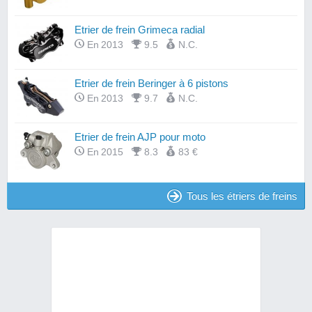
Etrier de frein Grimeca radial
En 2013
9.5
N.C.
Etrier de frein Beringer à 6 pistons
En 2013
9.7
N.C.
Etrier de frein AJP pour moto
En 2015
8.3
83 €
Tous les étriers de freins