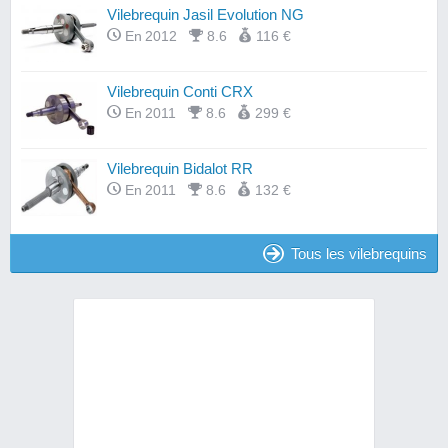
Vilebrequin Jasil Evolution NG
En 2012
8.6
116 €
Vilebrequin Conti CRX
En 2011
8.6
299 €
Vilebrequin Bidalot RR
En 2011
8.6
132 €
Tous les vilebrequins