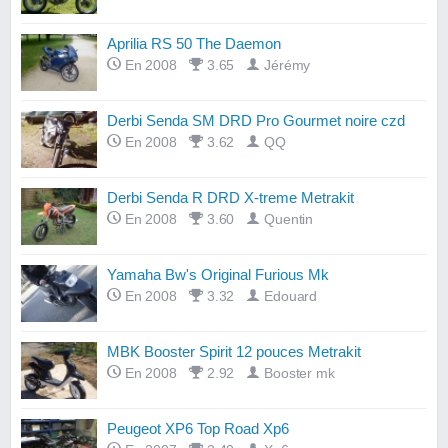
Aprilia RS 50 The Daemon
En 2008
3.65
Jérémy
Derbi Senda SM DRD Pro Gourmet noire czd
En 2008
3.62
QQ
Derbi Senda R DRD X-treme Metrakit
En 2008
3.60
Quentin
Yamaha Bw's Original Furious Mk
En 2008
3.32
Edouard
MBK Booster Spirit 12 pouces Metrakit
En 2008
2.92
Booster mk
Peugeot XP6 Top Road Xp6