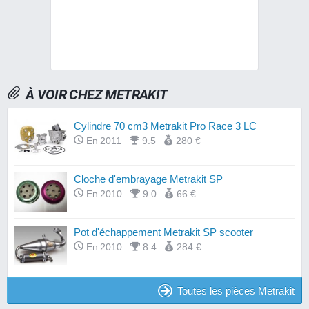
À VOIR CHEZ METRAKIT
Cylindre 70 cm3 Metrakit Pro Race 3 LC
En 2011
9.5
280 €
Cloche d'embrayage Metrakit SP
En 2010
9.0
66 €
Pot d'échappement Metrakit SP scooter
En 2010
8.4
284 €
Toutes les pièces Metrakit