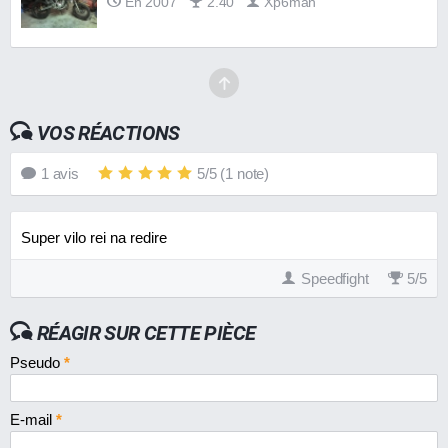
En 2007
2.40
Xp6man
VOS RÉACTIONS
1
avis
5
/
5
(
1
note)
Super vilo rei na redire
Speedfight
5
/
5
RÉAGIR SUR CETTE PIÈCE
Pseudo
*
E-mail
*