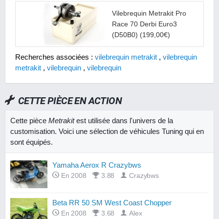
Vilebrequin Metrakit Pro
Race 70 Derbi Euro3
(D50B0)
(199,00€)
Recherches associées :
vilebrequin metrakit
,
vilebrequin
metrakit
,
vilebrequin
,
vilebrequin
CETTE PIÈCE EN ACTION
Cette pièce
Metrakit
est utilisée dans l'univers de la
customisation. Voici une sélection de véhicules Tuning qui en
sont équipés.
Yamaha Aerox R Crazybws
En 2008
3.88
Crazybws
Beta RR 50 SM West Coast Chopper
En 2008
3.68
Alex