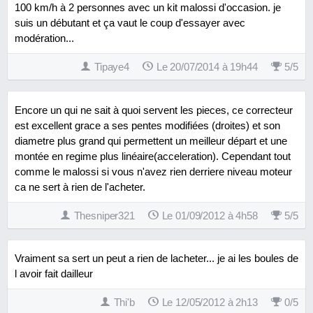
100 km/h à 2 personnes avec un kit malossi d'occasion. je
suis un débutant et ça vaut le coup d'essayer avec
modération...
Tipaye4
Le 20/07/2014 à 19h44
5
/
5
Encore un qui ne sait à quoi servent les pieces, ce correcteur
est excellent grace a ses pentes modifiées (droites) et son
diametre plus grand qui permettent un meilleur départ et une
montée en regime plus linéaire(acceleration). Cependant tout
comme le malossi si vous n'avez rien derriere niveau moteur
ca ne sert à rien de l'acheter.
Thesniper321
Le 01/09/2012 à 4h58
5
/
5
Vraiment sa sert un peut a rien de lacheter... je ai les boules de
l avoir fait dailleur
Thi'b
Le 12/05/2012 à 2h13
0
/
5