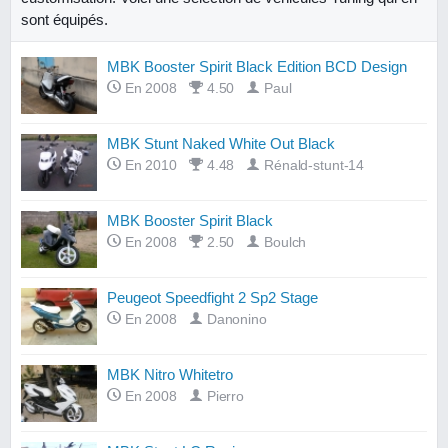
sont équipés.
MBK Booster Spirit Black Edition BCD Design
En 2008
4.50
Paul
MBK Stunt Naked White Out Black
En 2010
4.48
Rénald-stunt-14
MBK Booster Spirit Black
En 2008
2.50
Boulch
Peugeot Speedfight 2 Sp2 Stage
En 2008
Danonino
MBK Nitro Whitetro
En 2008
Pierro