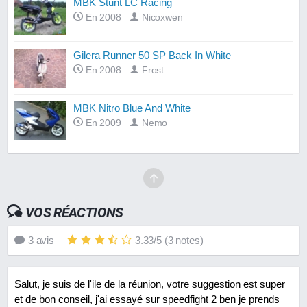
MBK Stunt LC Racing
En 2008
Nicoxwen
Gilera Runner 50 SP Back In White
En 2008
Frost
MBK Nitro Blue And White
En 2009
Nemo
VOS RÉACTIONS
3
avis
3.33
/
5
(
3
notes)
Salut, je suis de l'ile de la réunion, votre suggestion est super
et de bon conseil, j'ai essayé sur speedfight 2 ben je prends