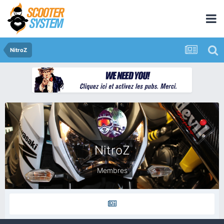
NitroZ
NitroZ
Membres