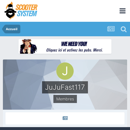
Accueil
JuJuFast117
Membres