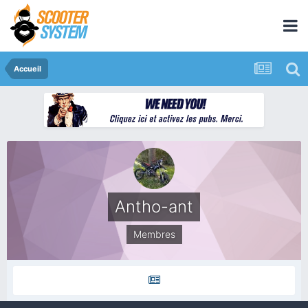
Accueil
Antho-ant
Membres